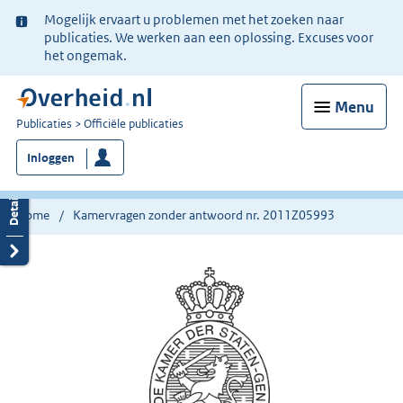
Ter
Mogelijk ervaart u problemen met het zoeken naar
informatie:
publicaties. We werken aan een oplossing. Excuses voor
het ongemak.
Menu
U
Publicaties
Officiële publicaties
bent
Inloggen
nu
hier:
Home
Kamervragen zonder antwoord nr. 2011Z05993