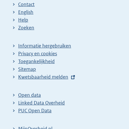
Contact
English
Help
Zoeken
Informatie hergebruiken
Privacy en cookies
Toegankelijkheid
Sitemap
E
Kwetsbaarheid melden
x
t
Open data
e
Linked Data Overheid
r
PUC Open Data
n
e
MijnOverheid.nl