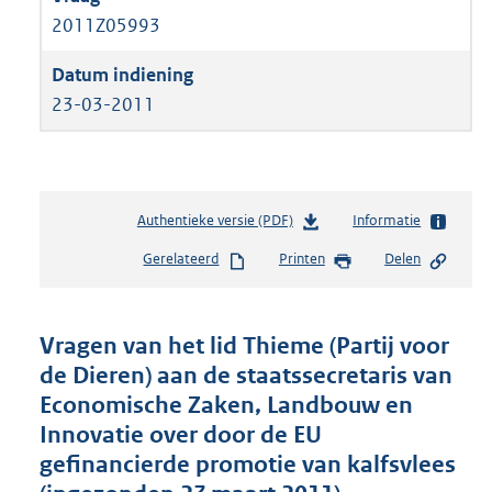
2011Z05993
23-03-2011
Authentieke versie (PDF)
b
Informatie
e
Gerelateerd
Printen
Delen
s
t
a
n
Vragen van het lid Thieme (Partij voor
d
de Dieren) aan de staatssecretaris van
s
Economische Zaken, Landbouw en
g
r
Innovatie over door de EU
o
gefinancierde promotie van kalfsvlees
o