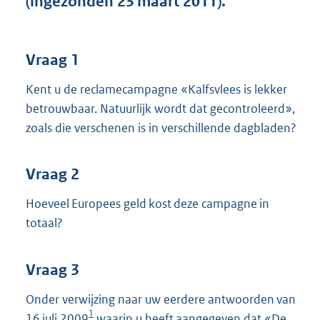
(ingezonden 23 maart 2011).
t
t
e
:
Vraag 1
4
1
Kent u de reclamecampagne «Kalfsvlees is lekker
K
betrouwbaar. Natuurlijk wordt dat gecontroleerd»,
b
zoals die verschenen is in verschillende dagbladen?
Vraag 2
Hoeveel Europees geld kost deze campagne in
totaal?
Vraag 3
Onder verwijzing naar uw eerdere antwoorden van
1
16 juli 2009
waarin u heeft aangegeven dat «De