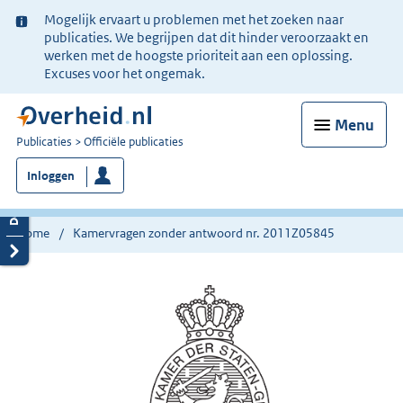
Ter
Mogelijk ervaart u problemen met het zoeken naar
informatie:
publicaties. We begrijpen dat dit hinder veroorzaakt en
werken met de hoogste prioriteit aan een oplossing.
Excuses voor het ongemak.
Menu
U
Publicaties
Officiële publicaties
bent
Inloggen
nu
hier:
Home
Kamervragen zonder antwoord nr. 2011Z05845