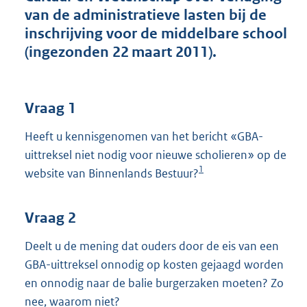
o
van de administratieve lasten bij de
t
inschrijving voor de middelbare school
t
e
(ingezonden 22 maart 2011).
:
4
1
K
Vraag 1
b
Heeft u kennisgenomen van het bericht «GBA-
uittreksel niet nodig voor nieuwe scholieren» op de
1
website van Binnenlands Bestuur?
Vraag 2
Deelt u de mening dat ouders door de eis van een
GBA-uittreksel onnodig op kosten gejaagd worden
en onnodig naar de balie burgerzaken moeten? Zo
nee, waarom niet?