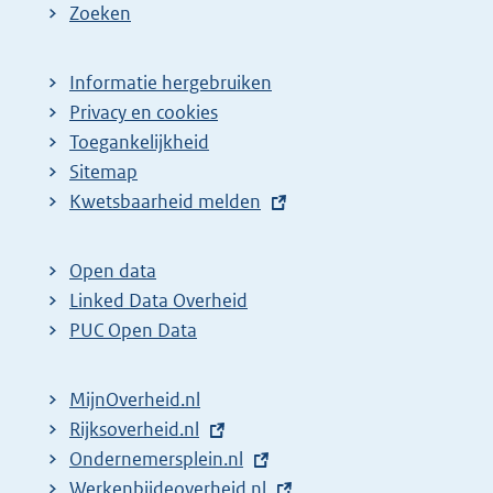
Zoeken
Informatie hergebruiken
Privacy en cookies
Toegankelijkheid
Sitemap
E
Kwetsbaarheid melden
x
t
Open data
e
Linked Data Overheid
r
PUC Open Data
n
e
MijnOverheid.nl
l
E
Rijksoverheid.nl
i
x
E
Ondernemersplein.nl
n
t
x
E
Werkenbijdeoverheid.nl