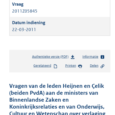
2011Z05845
22-03-2011
Authentieke versie (PDF)
b
Informatie
e
Gerelateerd
Printen
Delen
s
t
a
n
Vragen van de leden Heijnen en Çelik
d
(beiden PvdA) aan de ministers van
s
Binnenlandse Zaken en
g
r
Koninkrijksrelaties en van Onderwijs,
o
Cultuur en Wetenschap over verlaging