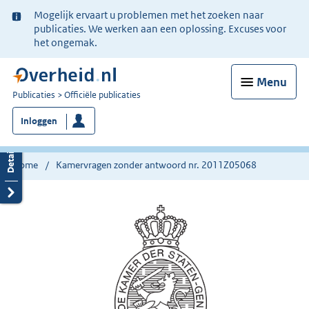
Ter
Mogelijk ervaart u problemen met het zoeken naar
informatie:
publicaties. We werken aan een oplossing. Excuses voor
het ongemak.
Menu
U
Publicaties
Officiële publicaties
bent
Inloggen
nu
hier:
Home
Kamervragen zonder antwoord nr. 2011Z05068