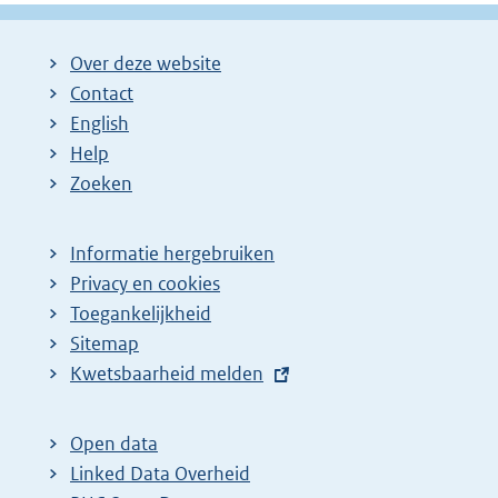
Over deze website
Contact
English
Help
Zoeken
Informatie hergebruiken
Privacy en cookies
Toegankelijkheid
Sitemap
E
Kwetsbaarheid melden
x
t
Open data
e
Linked Data Overheid
r