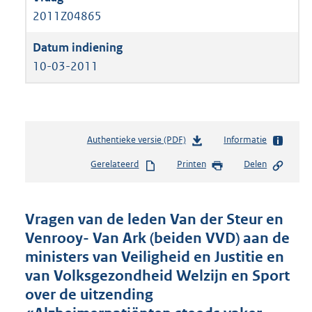
2011Z04865
10-03-2011
Authentieke versie (PDF)
b
Informatie
e
Gerelateerd
Printen
Delen
s
t
a
n
Vragen van de leden Van der Steur en
d
Venrooy- Van Ark (beiden VVD) aan de
s
ministers van Veiligheid en Justitie en
g
r
van Volksgezondheid Welzijn en Sport
o
over de uitzending
o