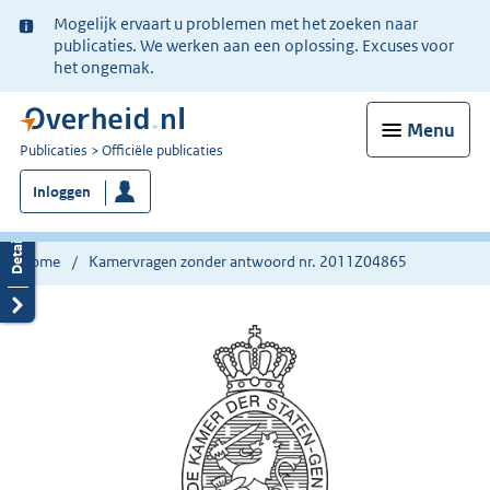
Ter
Mogelijk ervaart u problemen met het zoeken naar
informatie:
publicaties. We werken aan een oplossing. Excuses voor
het ongemak.
Menu
U
Publicaties
Officiële publicaties
bent
Inloggen
nu
hier:
Home
Kamervragen zonder antwoord nr. 2011Z04865