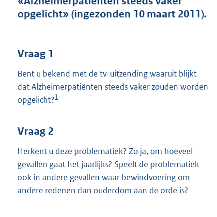
«Alzheimerpatiënten steeds vaker
t
opgelicht» (ingezonden 10 maart 2011).
t
e
:
4
Vraag 1
1
K
Bent u bekend met de tv-uitzending waaruit blijkt
b
dat Alzheimerpatiënten steeds vaker zouden worden
1
opgelicht?
Vraag 2
Herkent u deze problematiek? Zo ja, om hoeveel
gevallen gaat het jaarlijks? Speelt de problematiek
ook in andere gevallen waar bewindvoering om
andere redenen dan ouderdom aan de orde is?