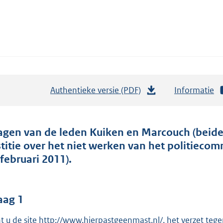
Authentieke versie (PDF)
b
Informatie
e
s
t
agen van de leden Kuiken en Marcouch (beiden
a
stitie over het niet werken van het politiec
n
 februari 2011).
d
s
g
aag 1
r
t u de site http://www.hierpastgeenmast.nl/, het verzet t