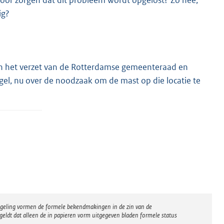
 voor zorgen dat dit probleem wordt opgelost? Zo nee,
ig?
ven het verzet van de Rotterdamse gemeenteraad en
gel, nu over de noodzaak om de mast op die locatie te
regeling vormen de formele bekendmakingen in de zin van de
eldt dat alleen de in papieren vorm uitgegeven bladen formele status