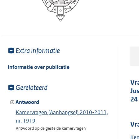
Toon
Extra informatie
meer
van:
Informatie over publicatie
Vr
Toon
Gerelateerd
Ju
meer
24
van:
Antwoord
Kamervragen (Aanhangsel) 2010-2011,
nr. 1919
Vr
Antwoord op de gestelde kamervragen
Ken