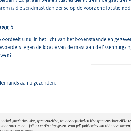
terdam? Zo ja, aan welke situaties denkt u en hoe gaat u er
rom is die zendmast dan per se op de voorziene locatie nod
aag 5
 oordeelt u nu, in het licht van het bovenstaande en gege
ievoerders tegen de locatie van de mast aan de Essenburgsin
uwen?
erhands aan u gezonden.
atenblad, provinciaal blad, gemeenteblad, waterschapsblad en blad gemeenschappelijke 
 zover ze na 1 juli 2009 zijn uitgegeven. Voor pdf-publicaties van vóór deze datum g
van service aangeboden.