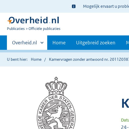
Ter
Mogelijk ervaart u prob
informatie:
U
Publicaties
Officiële publicaties
bent
Primaire
nu
Andere
Overheid.nl
Home
Uitgebreid zoeken
M
hier:
sites
navigatie
binnen
U bent hier:
Home
Kamervragen zonder antwoord nr. 2011Z038
K
Dat
24