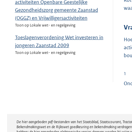
Rot
activiteiten Openbare Geestelijke
waa
Gezondheidszorg gemeente Zaanstad
(OGGZ) en Vrijwilligersactiviteiten
Toon op Lokale wet- en regelgeving
Vr
Toeslagenverordening Wet investeren in
Hoe
jongeren Zaanstad 2009
act
Toon op Lokale wet- en regelgeving
bo
1
Ond
De hier aangeboden pdf-bestanden van het Staatsblad, Staatscourant, Tract
Disclaimer
Bekendmakingswet en de Rijkswet goedkeuring en bekendmaking verdragen voor
hebben; de hier aangeboden elektronische versies daarvan worden bij wijze 