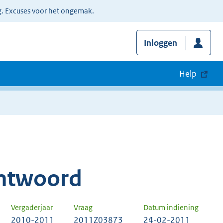
g. Excuses voor het ongemak.
Inloggen
Help
ntwoord
Vergaderjaar
Vraag
Datum indiening
2010-2011
2011Z03873
24-02-2011