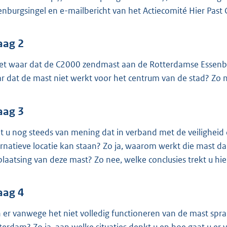
o
enburgsingel en e-mailbericht van het Actiecomité Hier Past
o
t
t
aag 2
e
het waar dat de C2000 zendmast aan de Rotterdamse Essenburg
:
r dat de mast niet werkt voor het centrum van de stad? Zo ne
3
9
aag 3
K
b
t u nog steeds van mening dat in verband met de veiligheid
ernatieve locatie kan staan? Zo ja, waarom werkt die mast da
plaatsing van deze mast? Zo nee, welke conclusies trekt u hie
aag 4
 er vanwege het niet volledig functioneren van de mast sprake