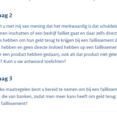
o
o
t
aag 2
t
t u met mij van mening dat het merkwaardig is dat schuldeise
e
nen inschatten of een bedrijf failliet gaat en daar zelfs dir
:
s hebben om hun geld terug te krijgen bij een faillissement d
3
t hebben en geen directe invloed hebben op een faillissement
8
r een product hebben gedaan), ook als dat product niet gel
K
t? Kunt u uw antwoord toelichten?
b
aag 3
ke maatregelen bent u bereid te nemen om bij een failliss
 die van banken, zodat men meer kans heeft om geld terug t
 faillissement?