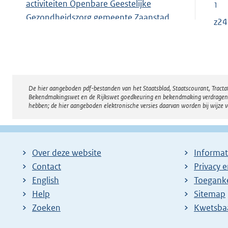
activiteiten Openbare Geestelijke
1
Gezondheidszorg gemeente Zaanstad
z24.
(OGGZ) en Vrijwilligersactiviteiten
Toon op Lokale wet- en regelgeving
Toeslagenverordening Wet investeren in
jongeren Zaanstad 2009
De hier aangeboden pdf-bestanden van het Staatsblad, Staatscourant, Tract
Disclaimer
Toon op Lokale wet- en regelgeving
Bekendmakingswet en de Rijkswet goedkeuring en bekendmaking verdragen voor
hebben; de hier aangeboden elektronische versies daarvan worden bij wijze 
Over deze website
Informat
Contact
Privacy 
English
Toeganke
Help
Sitemap
Zoeken
E
Kwetsba
x