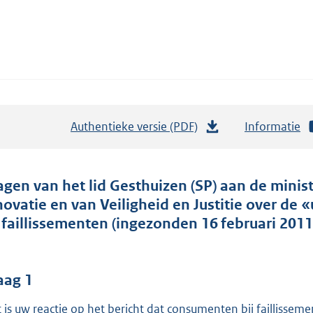
Authentieke versie (PDF)
b
Informatie
e
s
t
agen van het lid Gesthuizen (SP) aan de min
a
novatie en van Veiligheid en Justitie over de
n
j faillissementen (ingezonden 16 februari 2011
d
s
g
aag 1
r
 is uw reactie op het bericht dat consumenten bij faillisse