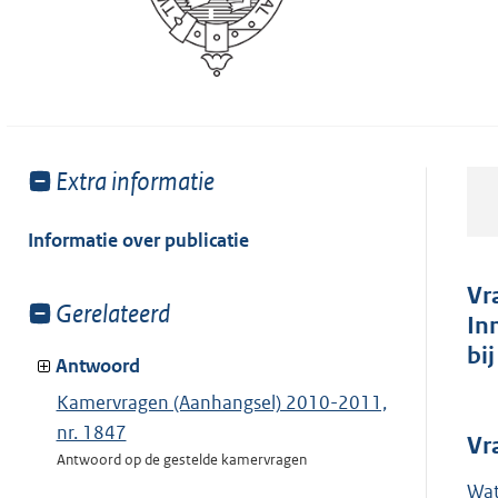
Toon
Extra informatie
meer
van:
Informatie over publicatie
Vr
Toon
Gerelateerd
In
meer
bi
van:
Antwoord
Kamervragen (Aanhangsel) 2010-2011,
nr. 1847
Vr
Antwoord op de gestelde kamervragen
Wat