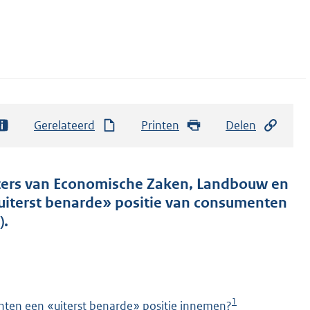
Gerelateerd
Printen
Delen
isters van Economische Zaken, Landbouw en
 «uiterst benarde» positie van consumenten
).
1
menten een «uiterst benarde» positie innemen?