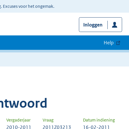
g. Excuses voor het ongemak.
Inloggen
Help
ntwoord
Vergaderjaar
Vraag
Datum indiening
2010-2011
2011Z03213
16-02-2011