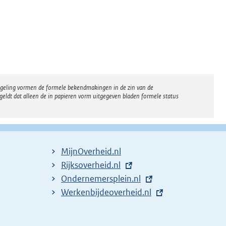
regeling vormen de formele bekendmakingen in de zin van de
eldt dat alleen de in papieren vorm uitgegeven bladen formele status
MijnOverheid.nl
E
Rijksoverheid.nl
x
E
Ondernemersplein.nl
t
x
E
Werkenbijdeoverheid.nl
e
t
x
r
e
t