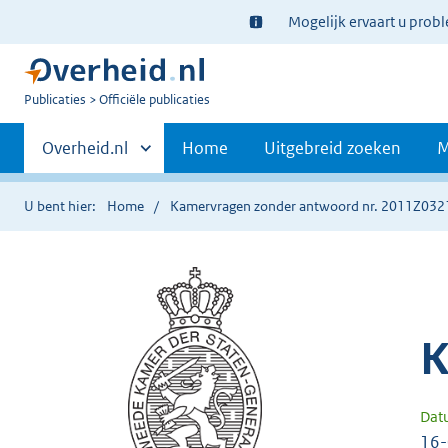
Ter
Mogelijk ervaart u prob
informatie:
U
Publicaties
Officiële publicaties
bent
Primaire
nu
Andere
Overheid.nl
Home
Uitgebreid zoeken
M
hier:
sites
navigatie
binnen
U bent hier:
Home
Kamervragen zonder antwoord nr. 2011Z032
K
Dat
16