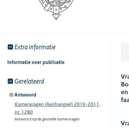
Toon
Extra informatie
meer
van:
Informatie over publicatie
Vr
Toon
Gerelateerd
Bo
meer
en
van:
Antwoord
fa
Kamervragen (Aanhangsel) 2010-2011,
nr. 1280
Antwoord op de gestelde kamervragen
Vr