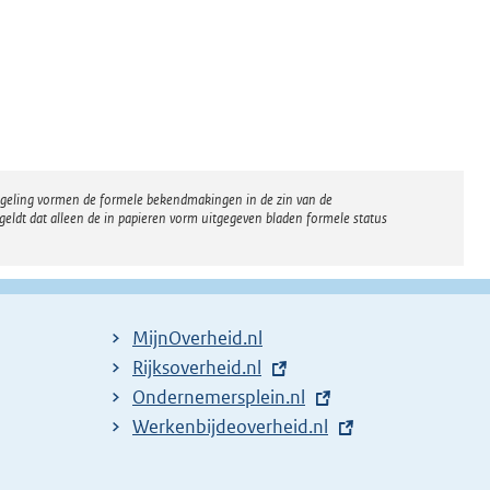
regeling vormen de formele bekendmakingen in de zin van de
eldt dat alleen de in papieren vorm uitgegeven bladen formele status
MijnOverheid.nl
E
Rijksoverheid.nl
x
E
Ondernemersplein.nl
t
x
E
Werkenbijdeoverheid.nl
e
t
x
r
e
t