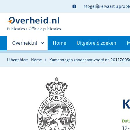
Ter
Mogelijk ervaart u prob
informatie:
U
Publicaties
Officiële publicaties
bent
Primaire
nu
Andere
Overheid.nl
Home
Uitgebreid zoeken
M
hier:
sites
navigatie
binnen
U bent hier:
Home
Kamervragen zonder antwoord nr. 2011Z003
K
Dat
12