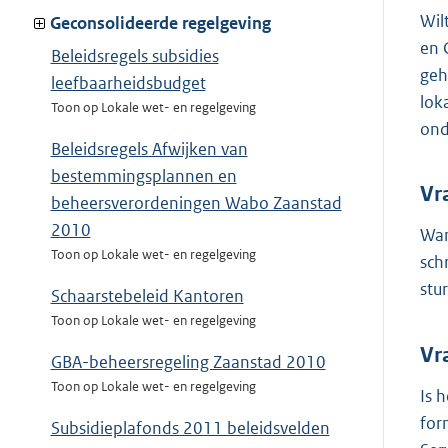
Wil
Geconsolideerde regelgeving
en 
Beleidsregels subsidies
geh
leefbaarheidsbudget
lok
Toon op Lokale wet- en regelgeving
ond
Beleidsregels Afwijken van
bestemmingsplannen en
Vr
beheersverordeningen Wabo Zaanstad
2010
Wan
Toon op Lokale wet- en regelgeving
sch
stu
Schaarstebeleid Kantoren
Toon op Lokale wet- en regelgeving
Vr
GBA-beheersregeling Zaanstad 2010
Toon op Lokale wet- en regelgeving
Is 
for
Subsidieplafonds 2011 beleidsvelden