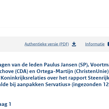
Authentieke versie (PDF)
b
Informatie
e
s
t
agen van de leden Paulus Jansen (SP), Voortm
a
chove (CDA) en Ortega-Martijn (ChristenUnie
n
 Koninkrijksrelaties over het rapport Steenrij
d
alde bij aanpakken Servatius» (ingezonden 12 
s
g
r
aag 1