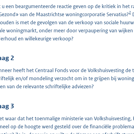
o
t u een beargumenteerde reactie geven op de kritiek in het r
o
2
Gezond» van de Maastrichtse woningcorporatie Servatius?
D
t
ouden is met de gevolgen van de verkoop van sociale huurw
t
ale woningmarkt, onder meer door verpaupering van wijken 
e
erhoud en willekeurige verkoop?
:
4
1
aag 2
K
neer heeft het Centraal Fonds voor de Volkshuisvesting de 
b
riftelijk en/of mondeling verzocht om in te grijpen bij wonin
ren van de relevante schriftelijke adviezen?
aag 3
het waar dat het toenmalige ministerie van Volkshuisvesting,
meel op de hoogte werd gesteld over de financiële problem