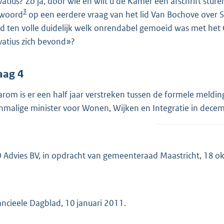
vatius? Zo ja, door wie en wilt u de Kamer een afschrift sturen
3
woord
op een eerdere vraag van het lid Van Bochove over S
d ten volle duidelijk welk onrendabel gemoeid was met het
vatius zich bevond»?
aag 4
rom is er een half jaar verstreken tussen de formele meldi
nmalige minister voor Wonen, Wijken en Integratie in dece
 Advies BV, in opdracht van gemeenteraad Maastricht, 18 o
ancieele Dagblad, 10 januari 2011.