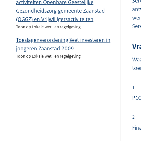
Ser
activiteiten Openbare Geestelijke
ant
Gezondheidszorg gemeente Zaanstad
wer
(OGGZ) en Vrijwilligersactiviteiten
Ser
Toon op Lokale wet- en regelgeving
Toeslagenverordening Wet investeren in
Vr
jongeren Zaanstad 2009
Toon op Lokale wet- en regelgeving
Waa
toe
1
PCO
2
Fin