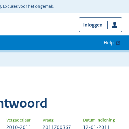
g. Excuses voor het ongemak.
Inloggen
Help
ntwoord
Vergaderjaar
Vraag
Datum indiening
2010-2011
2011Z00367
12-01-2011