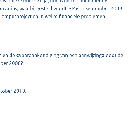
 van deze brief? Zo ja, hoe is dit te rijmen met het
ervatius, waarbij gesteld wordt: «Pas in september 2009
 Campusproject en in welke financiële problemen
ng en de «vooraankondiging van een aanwijzing» door de
mber 2008?
ktober 2010.