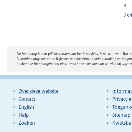
3
294
De hier aangeboden pdf-bestanden van het Staatsblad, Staatscourant, Tract
Disclaimer
Bekendmakingswet en de Rijkswet goedkeuring en bekendmaking verdragen voor
hebben; de hier aangeboden elektronische versies daarvan worden bij wijze 
Over deze website
Informat
Contact
Privacy 
English
Toeganke
Help
Sitemap
Zoeken
E
Kwetsba
x