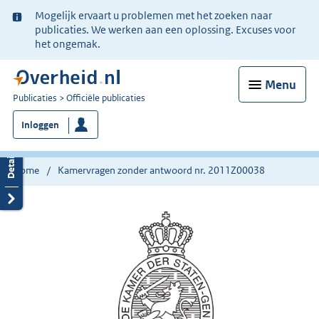
Ter
Mogelijk ervaart u problemen met het zoeken naar
informatie:
publicaties. We werken aan een oplossing. Excuses voor
het ongemak.
Menu
U
Publicaties
Officiële publicaties
bent
Inloggen
nu
hier:
Home
Kamervragen zonder antwoord nr. 2011Z00038