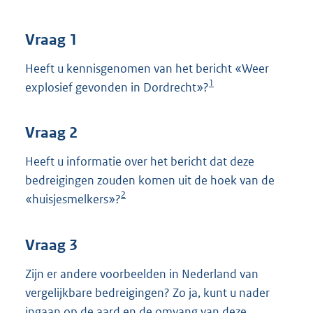
t
t
e
Vraag 1
:
3
Heeft u kennisgenomen van het bericht «Weer
9
1
explosief gevonden in Dordrecht»?
K
b
Vraag 2
Heeft u informatie over het bericht dat deze
bedreigingen zouden komen uit de hoek van de
2
«huisjesmelkers»?
Vraag 3
Zijn er andere voorbeelden in Nederland van
vergelijkbare bedreigingen? Zo ja, kunt u nader
ingaan op de aard en de omvang van deze