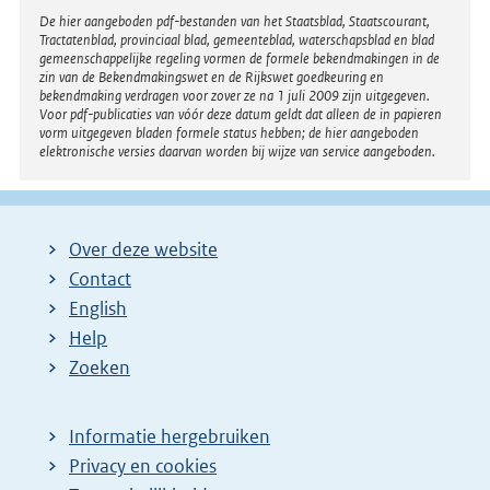
Disclaimer
De hier aangeboden pdf-bestanden van het Staatsblad, Staatscourant,
Tractatenblad, provinciaal blad, gemeenteblad, waterschapsblad en blad
gemeenschappelijke regeling vormen de formele bekendmakingen in de
zin van de Bekendmakingswet en de Rijkswet goedkeuring en
bekendmaking verdragen voor zover ze na 1 juli 2009 zijn uitgegeven.
Voor pdf-publicaties van vóór deze datum geldt dat alleen de in papieren
vorm uitgegeven bladen formele status hebben; de hier aangeboden
elektronische versies daarvan worden bij wijze van service aangeboden.
Over deze website
Contact
English
Help
Zoeken
Informatie hergebruiken
Privacy en cookies