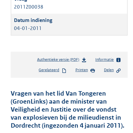
2011Z00038
04-01-2011
Authentieke versie (PDF)
b
Informatie
e
Gerelateerd
Printen
Delen
s
t
a
n
Vragen van het lid Van Tongeren
d
(GroenLinks) aan de minister van
s
Veiligheid en Justitie over de vondst
g
r
van explosieven bij de milieudienst in
o
Dordrecht (ingezonden 4 januari 2011).
o