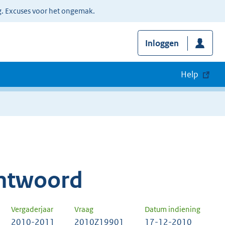
g. Excuses voor het ongemak.
Inloggen
Help
ntwoord
Vergaderjaar
Vraag
Datum indiening
2010-2011
2010Z19901
17-12-2010