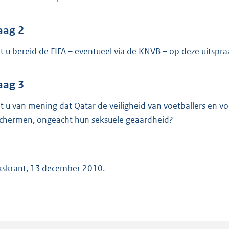
o
o
t
aag 2
t
t u bereid de FIFA – eventueel via de KNVB – op deze uitspr
e
:
aag 3
3
8
t u van mening dat Qatar de veiligheid van voetballers en 
K
chermen, ongeacht hun seksuele geaardheid?
b
kskrant, 13 december 2010.