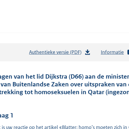
Authentieke versie (PDF)
b
Informatie
e
s
t
agen van het lid Dijkstra (D66) aan de minist
a
 van Buitenlandse Zaken over uitspraken van d
n
trekking tot homoseksuelen in Qatar (ingezo
d
s
g
aag 1
r
 is uw reactie op het artikel «Blatter: homo’s moeten zich 