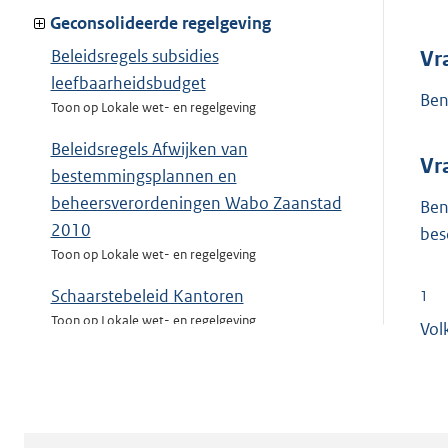
Geconsolideerde regelgeving
Beleidsregels subsidies
Vr
leefbaarheidsbudget
Ben
Toon op Lokale wet- en regelgeving
Beleidsregels Afwijken van
Vr
bestemmingsplannen en
beheersverordeningen Wabo Zaanstad
Ben
2010
bes
Toon op Lokale wet- en regelgeving
Schaarstebeleid Kantoren
1
Toon op Lokale wet- en regelgeving
Vol
GBA-beheersregeling Zaanstad 2010
Toon op Lokale wet- en regelgeving
Subsidieplafonds 2011 beleidsvelden