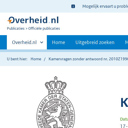
Ter
Mogelijk ervaart u prob
informatie:
U
Publicaties
Officiële publicaties
bent
Primaire
nu
Andere
Overheid.nl
Home
Uitgebreid zoeken
M
hier:
sites
navigatie
binnen
U bent hier:
Home
Kamervragen zonder antwoord nr. 2010Z199
K
Dat
17