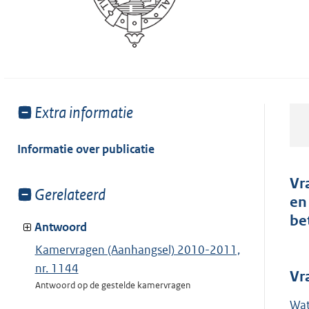
Toon
Extra informatie
meer
van:
Informatie over publicatie
Vr
Toon
Gerelateerd
en
meer
be
van:
Antwoord
Kamervragen (Aanhangsel) 2010-2011,
nr. 1144
Vr
Antwoord op de gestelde kamervragen
Wat