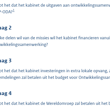
o
pt het dat het kabinet de uitgaven aan ontwikkelingssame
o
1
P-ODA?
t
t
e
aag 2
:
ke delen wil van de missies wil het kabinet financieren van
4
wikkelingssamenwerking?
2
K
aag 3
b
pt het dat het kabinet investeringen in extra lokale opvang,
emdelingen zal betalen uit het budget voor Ontwikkelings
aag 4
pt het dat het kabinet de Wereldomroep zal betalen uit he