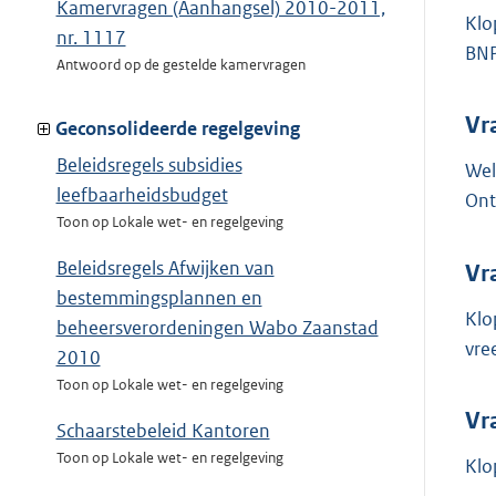
Kamervragen (Aanhangsel) 2010-2011,
Klo
nr. 1117
BN
Antwoord op de gestelde kamervragen
Vr
Geconsolideerde regelgeving
Beleidsregels subsidies
Wel
leefbaarheidsbudget
Ont
Toon op Lokale wet- en regelgeving
Beleidsregels Afwijken van
Vr
bestemmingsplannen en
Klo
beheersverordeningen Wabo Zaanstad
vre
2010
Toon op Lokale wet- en regelgeving
Vr
Schaarstebeleid Kantoren
Toon op Lokale wet- en regelgeving
Klo