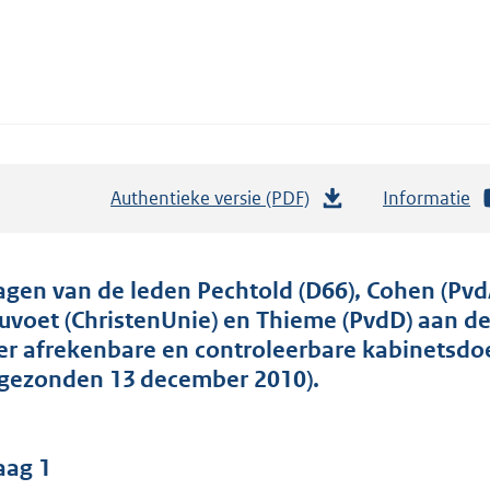
Authentieke versie (PDF)
b
Informatie
e
s
t
agen van de leden Pechtold (D66), Cohen (Pvd
a
uvoet (ChristenUnie) en Thieme (PvdD) aan de
n
er afrekenbare en controleerbare kabinetsd
d
ngezonden 13 december 2010).
s
g
r
aag 1