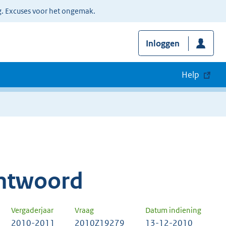
g. Excuses voor het ongemak.
Inloggen
Help
ntwoord
Vergaderjaar
Vraag
Datum indiening
2010-2011
2010Z19279
13-12-2010