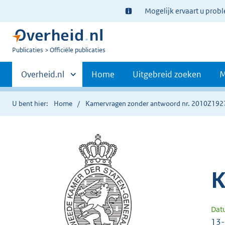
Ter
Mogelijk ervaart u prob
informatie:
U
Publicaties
Officiële publicaties
bent
Primaire
nu
Andere
Overheid.nl
Home
Uitgebreid zoeken
M
hier:
sites
navigatie
binnen
U bent hier:
Home
Kamervragen zonder antwoord nr. 2010Z192
K
Dat
13