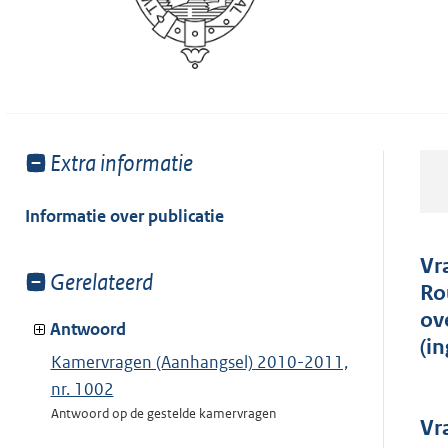
Toon
Extra informatie
meer
van:
Informatie over publicatie
Vr
Toon
Gerelateerd
Ro
meer
ov
van:
Antwoord
(i
Kamervragen (Aanhangsel) 2010-2011,
nr. 1002
Antwoord op de gestelde kamervragen
Vr