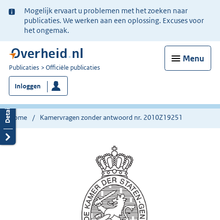
Ter
Mogelijk ervaart u problemen met het zoeken naar
informatie:
publicaties. We werken aan een oplossing. Excuses voor
het ongemak.
Menu
U
Publicaties
Officiële publicaties
bent
Inloggen
nu
hier:
Home
Kamervragen zonder antwoord nr. 2010Z19251