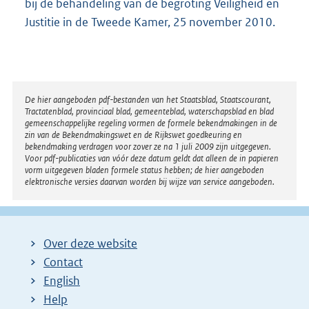
bij de behandeling van de begroting Veiligheid en
Justitie in de Tweede Kamer, 25 november 2010.
Disclaimer
De hier aangeboden pdf-bestanden van het Staatsblad, Staatscourant,
Tractatenblad, provinciaal blad, gemeenteblad, waterschapsblad en blad
gemeenschappelijke regeling vormen de formele bekendmakingen in de
zin van de Bekendmakingswet en de Rijkswet goedkeuring en
bekendmaking verdragen voor zover ze na 1 juli 2009 zijn uitgegeven.
Voor pdf-publicaties van vóór deze datum geldt dat alleen de in papieren
vorm uitgegeven bladen formele status hebben; de hier aangeboden
elektronische versies daarvan worden bij wijze van service aangeboden.
Over deze website
Contact
English
Help