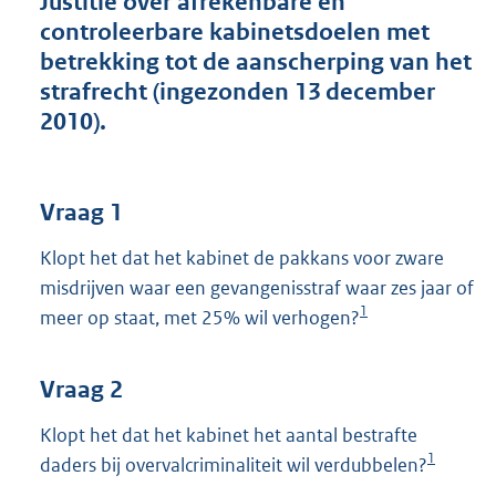
Justitie over afrekenbare en
t
controleerbare kabinetsdoelen met
t
e
betrekking tot de aanscherping van het
:
strafrecht (ingezonden 13 december
4
2010).
1
K
b
Vraag 1
Klopt het dat het kabinet de pakkans voor zware
misdrijven waar een gevangenisstraf waar zes jaar of
1
meer op staat, met 25% wil verhogen?
Vraag 2
Klopt het dat het kabinet het aantal bestrafte
1
daders bij overvalcriminaliteit wil verdubbelen?