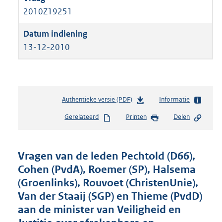
2010Z19251
13-12-2010
Authentieke versie (PDF)
b
Informatie
e
Gerelateerd
Printen
Delen
s
t
a
n
Vragen van de leden Pechtold (D66),
d
Cohen (PvdA), Roemer (SP), Halsema
s
(Groenlinks), Rouvoet (ChristenUnie),
g
r
Van der Staaij (SGP) en Thieme (PvdD)
o
aan de minister van Veiligheid en
o