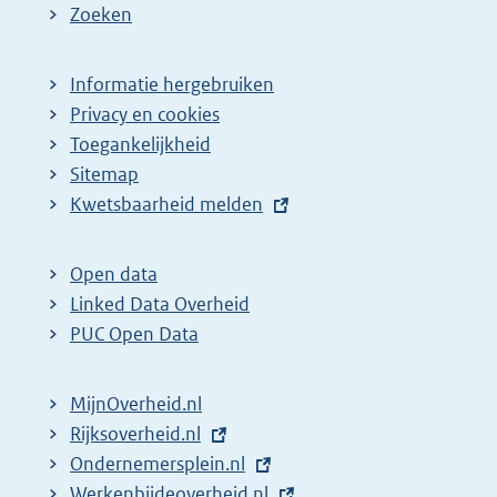
Zoeken
Informatie hergebruiken
Privacy en cookies
Toegankelijkheid
Sitemap
E
Kwetsbaarheid melden
x
t
Open data
e
Linked Data Overheid
r
PUC Open Data
n
e
MijnOverheid.nl
l
E
Rijksoverheid.nl
i
x
E
Ondernemersplein.nl
n
t
x
E
Werkenbijdeoverheid.nl