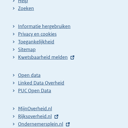
Help
Zoeken
Informatie hergebruiken
Privacy en cookies
Toegankelijkheid
Sitemap
E
Kwetsbaarheid melden
x
t
Open data
e
Linked Data Overheid
r
PUC Open Data
n
e
MijnOverheid.nl
l
E
Rijksoverheid.nl
i
x
E
Ondernemersplein.nl
n