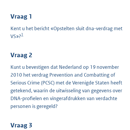
t
t
e
Vraag 1
:
4
Kent u het bericht «Opstelten sluit dna-verdrag met
2
1
VS»?
K
b
Vraag 2
Kunt u bevestigen dat Nederland op 19 november
2010 het verdrag Prevention and Combatting of
Serious Crime (PCSC) met de Verenigde Staten heeft
getekend, waarin de uitwisseling van gegevens over
DNA-profielen en vingerafdrukken van verdachte
personen is geregeld?
Vraag 3