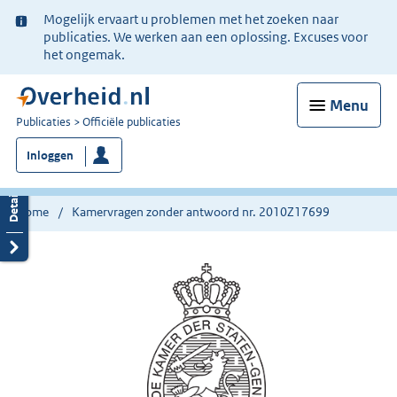
Ter
Mogelijk ervaart u problemen met het zoeken naar
informatie:
publicaties. We werken aan een oplossing. Excuses voor
het ongemak.
Menu
U
Publicaties
Officiële publicaties
bent
Inloggen
nu
hier:
Home
Kamervragen zonder antwoord nr. 2010Z17699