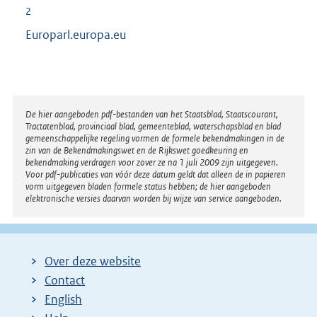
2
Europarl.europa.eu
Disclaimer
De hier aangeboden pdf-bestanden van het Staatsblad, Staatscourant,
Tractatenblad, provinciaal blad, gemeenteblad, waterschapsblad en blad
gemeenschappelijke regeling vormen de formele bekendmakingen in de
zin van de Bekendmakingswet en de Rijkswet goedkeuring en
bekendmaking verdragen voor zover ze na 1 juli 2009 zijn uitgegeven.
Voor pdf-publicaties van vóór deze datum geldt dat alleen de in papieren
vorm uitgegeven bladen formele status hebben; de hier aangeboden
elektronische versies daarvan worden bij wijze van service aangeboden.
Over deze website
Contact
English