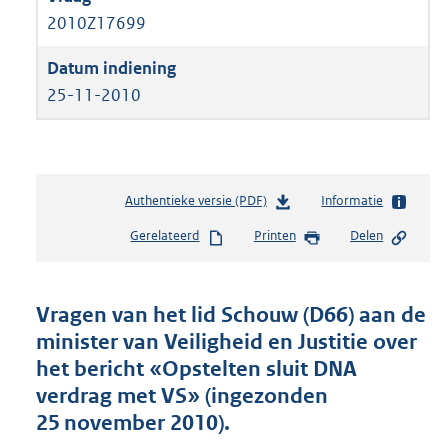
2010Z17699
25-11-2010
Authentieke versie (PDF)
b
Informatie
e
Gerelateerd
Printen
Delen
s
t
a
n
Vragen van het lid Schouw (D66) aan de
d
minister van Veiligheid en Justitie over
s
het bericht «Opstelten sluit DNA
g
r
verdrag met VS» (ingezonden
o
25 november 2010).
o