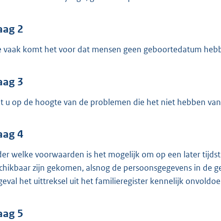
o
o
t
aag 2
t
 vaak komt het voor dat mensen geen geboortedatum hebb
e
:
aag 3
3
9
t u op de hoogte van de problemen die het niet hebben v
K
b
aag 4
er welke voorwaarden is het mogelijk om op een later tijds
chikbaar zijn gekomen, alsnog de persoonsgegevens in de ge
 geval het uittreksel uit het familieregister kennelijk onvoldo
aag 5