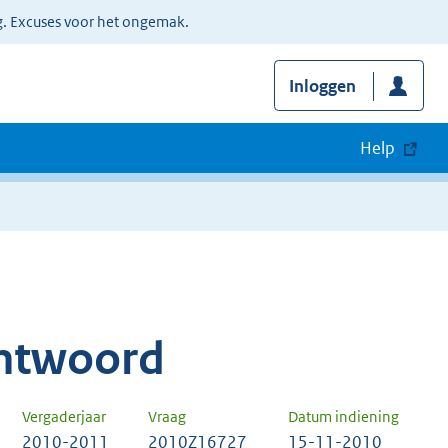
g. Excuses voor het ongemak.
Inloggen
Help
ntwoord
Vergaderjaar
Vraag
Datum indiening
2010-2011
2010Z16727
15-11-2010