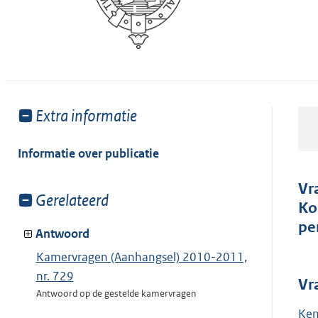
Toon
Extra informatie
meer
van:
Informatie over publicatie
Vr
Toon
Gerelateerd
Ko
meer
pe
van:
Antwoord
Kamervragen (Aanhangsel) 2010-2011,
nr. 729
Vr
Antwoord op de gestelde kamervragen
Ken