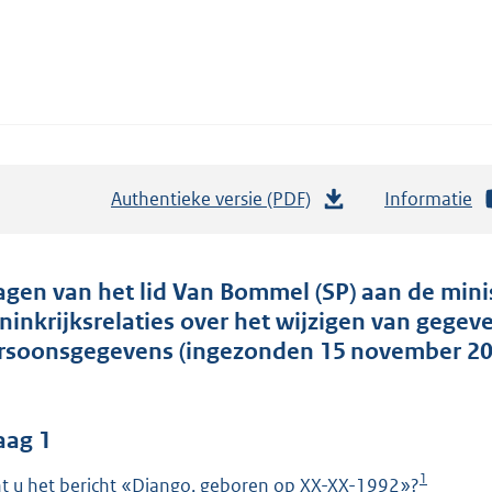
Authentieke versie (PDF)
b
Informatie
e
s
t
agen van het lid Van Bommel (SP) aan de min
a
ninkrijksrelaties over het wijzigen van gegev
n
rsoonsgegevens (ingezonden 15 november 20
d
s
g
aag 1
r
1
t u het bericht «Django, geboren op XX-XX-1992»?