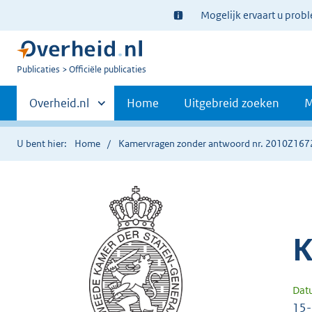
Ter
Mogelijk ervaart u prob
informatie:
U
Publicaties
Officiële publicaties
bent
Primaire
nu
Andere
Overheid.nl
Home
Uitgebreid zoeken
M
hier:
sites
navigatie
binnen
U bent hier:
Home
Kamervragen zonder antwoord nr. 2010Z167
K
Dat
15