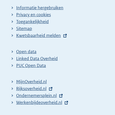
Informatie hergebruiken
Privacy en cookies
Toegankelijkheid
Sitemap
E
Kwetsbaarheid melden
x
t
Open data
e
Linked Data Overheid
r
PUC Open Data
n
e
MijnOverheid.nl
l
E
Rijksoverheid.nl
i
x
E
Ondernemersplein.nl
n
t
x
E
Werkenbijdeoverheid.nl
k
e
t
x
: