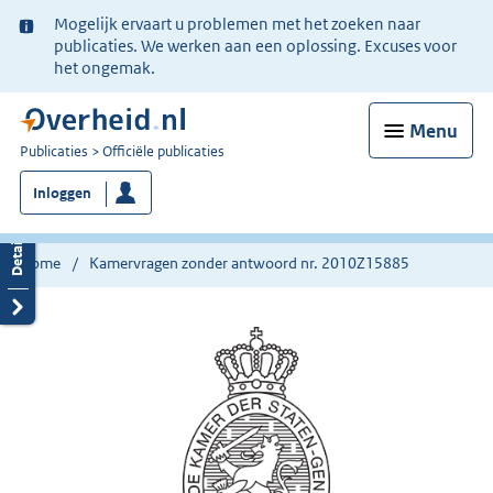
Ter
Mogelijk ervaart u problemen met het zoeken naar
informatie:
publicaties. We werken aan een oplossing. Excuses voor
het ongemak.
Menu
U
Publicaties
Officiële publicaties
bent
Inloggen
nu
hier:
Home
Kamervragen zonder antwoord nr. 2010Z15885