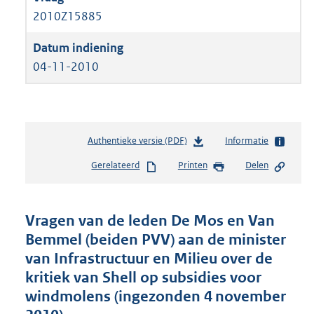
2010Z15885
04-11-2010
Authentieke versie (PDF)
b
Informatie
e
Gerelateerd
Printen
Delen
s
t
a
n
Vragen van de leden De Mos en Van
d
Bemmel (beiden PVV) aan de minister
s
van Infrastructuur en Milieu over de
g
r
kritiek van Shell op subsidies voor
o
windmolens (ingezonden 4 november
o