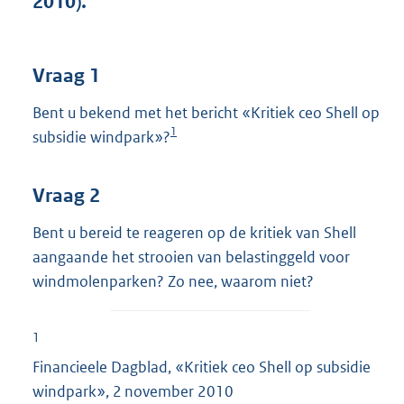
2010).
t
t
e
:
Vraag 1
3
7
Bent u bekend met het bericht «Kritiek ceo Shell op
K
1
subsidie windpark»?
b
Vraag 2
Bent u bereid te reageren op de kritiek van Shell
aangaande het strooien van belastinggeld voor
windmolenparken? Zo nee, waarom niet?
1
Financieele Dagblad, «Kritiek ceo Shell op subsidie
windpark», 2 november 2010