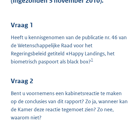
(ingezonden 3 november 2010).
t
t
e
:
Vraag 1
3
9
Heeft u kennisgenomen van de publicatie nr. 46 van
K
de Wetenschappelijke Raad voor het
b
Regeringsbeleid getiteld «Happy Landings, het
1
biometrisch paspoort als black box?
Vraag 2
Bent u voornemens een kabinetsreactie te maken
op de conclusies van dit rapport? Zo ja, wanneer kan
de Kamer deze reactie tegemoet zien? Zo nee,
waarom niet?