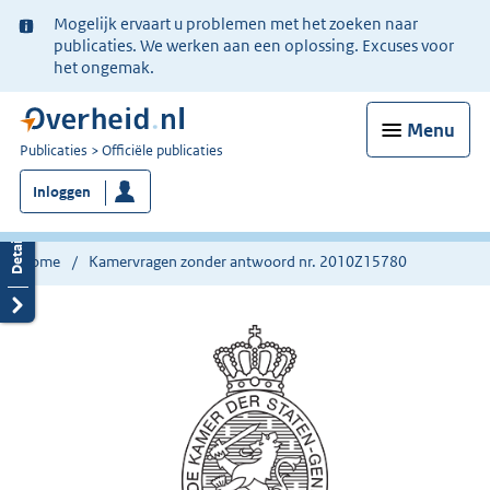
Ter
Mogelijk ervaart u problemen met het zoeken naar
informatie:
publicaties. We werken aan een oplossing. Excuses voor
het ongemak.
Menu
U
Publicaties
Officiële publicaties
bent
Inloggen
nu
hier:
Home
Kamervragen zonder antwoord nr. 2010Z15780