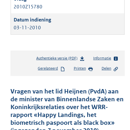
2010Z15780
03-11-2010
Authentieke versie (PDF)
b
Informatie
e
Gerelateerd
Printen
Delen
s
t
a
n
Vragen van het lid Heijnen (PvdA) aan
d
de minister van Binnenlandse Zaken en
s
Koninkrijksrelaties over het WRR-
g
r
rapport «Happy Landings, het
o
biometrisch paspoort als black box»
o