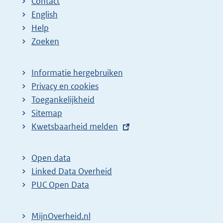
Contact
English
Help
Zoeken
Informatie hergebruiken
Privacy en cookies
Toegankelijkheid
Sitemap
E
Kwetsbaarheid melden
x
t
Open data
e
Linked Data Overheid
r
PUC Open Data
n
e
MijnOverheid.nl
l