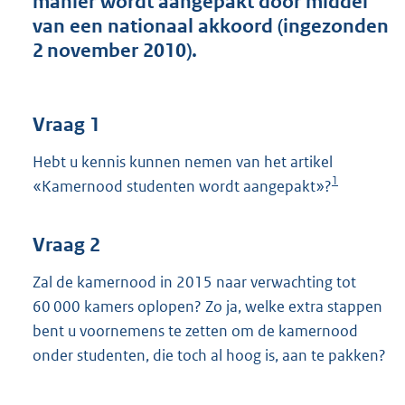
manier wordt aangepakt door middel
t
van een nationaal akkoord (ingezonden
t
e
2 november 2010).
:
3
8
K
Vraag 1
b
Hebt u kennis kunnen nemen van het artikel
1
«Kamernood studenten wordt aangepakt»?
Vraag 2
Zal de kamernood in 2015 naar verwachting tot
60 000 kamers oplopen? Zo ja, welke extra stappen
bent u voornemens te zetten om de kamernood
onder studenten, die toch al hoog is, aan te pakken?