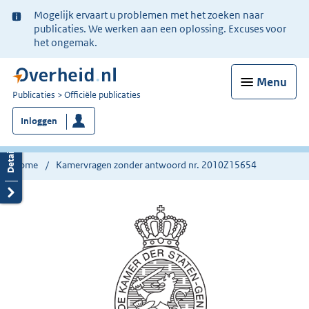
Ter
Mogelijk ervaart u problemen met het zoeken naar
informatie:
publicaties. We werken aan een oplossing. Excuses voor
het ongemak.
Menu
U
Publicaties
Officiële publicaties
bent
Inloggen
nu
hier:
Home
Kamervragen zonder antwoord nr. 2010Z15654