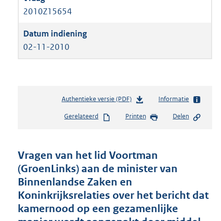
2010Z15654
02-11-2010
Authentieke versie (PDF)
b
Informatie
e
Gerelateerd
Printen
Delen
s
t
a
n
Vragen van het lid Voortman
d
(GroenLinks) aan de minister van
s
Binnenlandse Zaken en
g
r
Koninkrijksrelaties over het bericht dat
o
kamernood op een gezamenlijke
o