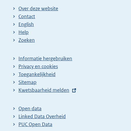
Over deze website
Contact
English
Help
Zoeken
Informatie hergebruiken
Privacy en cookies
Toegankelijkheid
Sitemap
E
Kwetsbaarheid melden
x
t
Open data
e
Linked Data Overheid
r
PUC Open Data
n