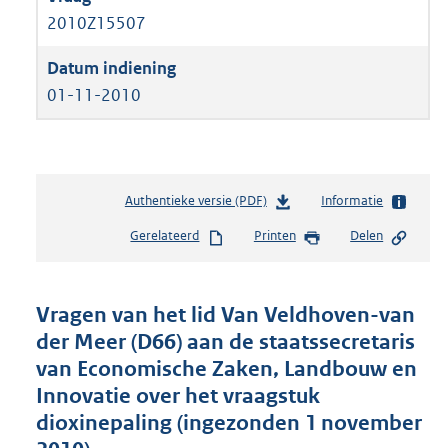
2010Z15507
01-11-2010
Authentieke versie (PDF)
b
Informatie
e
Gerelateerd
Printen
Delen
s
t
a
n
Vragen van het lid Van Veldhoven-van
d
der Meer (D66) aan de staatssecretaris
s
van Economische Zaken, Landbouw en
g
r
Innovatie over het vraagstuk
o
dioxinepaling (ingezonden 1 november
o