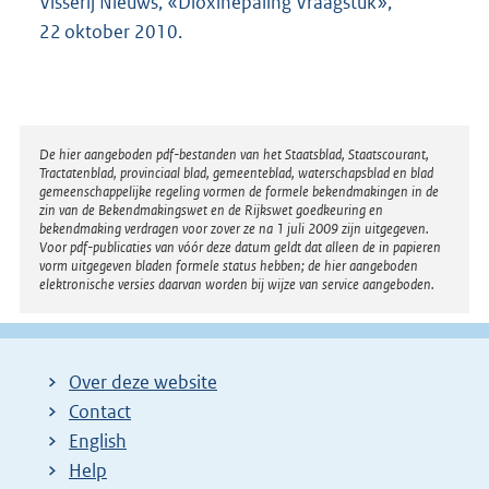
Visserij Nieuws, «Dioxinepaling Vraagstuk»,
22 oktober 2010.
Disclaimer
De hier aangeboden pdf-bestanden van het Staatsblad, Staatscourant,
Tractatenblad, provinciaal blad, gemeenteblad, waterschapsblad en blad
gemeenschappelijke regeling vormen de formele bekendmakingen in de
zin van de Bekendmakingswet en de Rijkswet goedkeuring en
bekendmaking verdragen voor zover ze na 1 juli 2009 zijn uitgegeven.
Voor pdf-publicaties van vóór deze datum geldt dat alleen de in papieren
vorm uitgegeven bladen formele status hebben; de hier aangeboden
elektronische versies daarvan worden bij wijze van service aangeboden.
Over deze website
Contact
English
Help