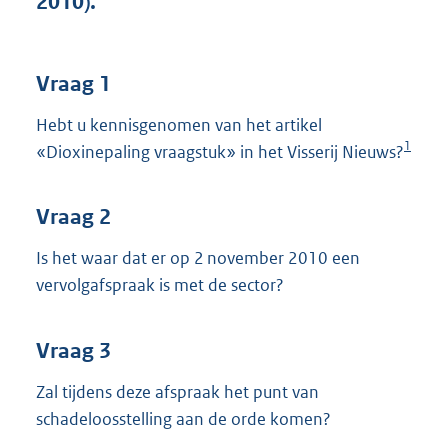
2010).
t
t
e
:
Vraag 1
3
8
Hebt u kennisgenomen van het artikel
K
1
«Dioxinepaling vraagstuk» in het Visserij Nieuws?
b
Vraag 2
Is het waar dat er op 2 november 2010 een
vervolgafspraak is met de sector?
Vraag 3
Zal tijdens deze afspraak het punt van
schadeloosstelling aan de orde komen?