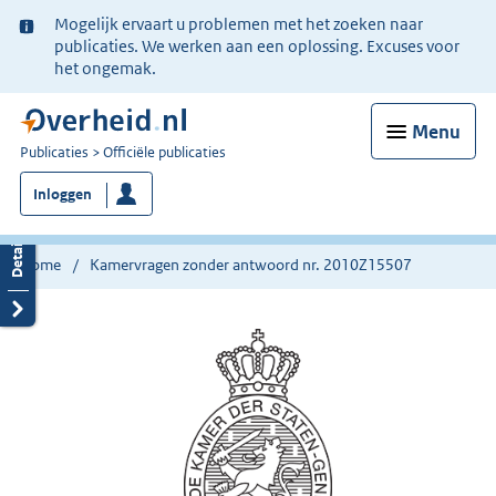
Ter
Mogelijk ervaart u problemen met het zoeken naar
informatie:
publicaties. We werken aan een oplossing. Excuses voor
het ongemak.
Menu
U
Publicaties
Officiële publicaties
bent
Inloggen
nu
hier:
Home
Kamervragen zonder antwoord nr. 2010Z15507