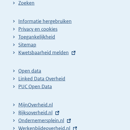
Zoeken
Informatie hergebruiken
Privacy en cookies
Toegankelijkheid
Sitemap
E
Kwetsbaarheid melden
x
t
Open data
e
Linked Data Overheid
r
PUC Open Data
n
e
MijnOverheid.nl
l
E
Rijksoverheid.nl
i
x
E
Ondernemersplein.nl
n
t
x
E
Werkenbijdeoverheid.nl