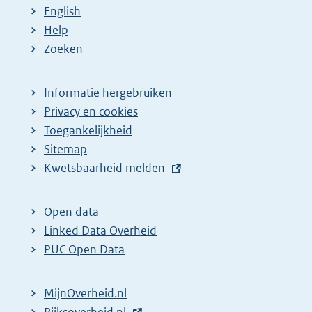
English
Help
Zoeken
Informatie hergebruiken
Privacy en cookies
Toegankelijkheid
Sitemap
E
Kwetsbaarheid melden
x
t
Open data
e
Linked Data Overheid
r
PUC Open Data
n
e
MijnOverheid.nl
l