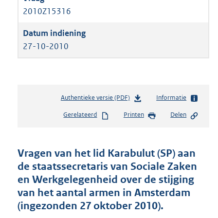
2010Z15316
27-10-2010
Authentieke versie (PDF)
b
Informatie
e
Gerelateerd
Printen
Delen
s
t
a
n
Vragen van het lid Karabulut (SP) aan
d
de staatssecretaris van Sociale Zaken
s
en Werkgelegenheid over de stijging
g
r
van het aantal armen in Amsterdam
o
(ingezonden 27 oktober 2010).
o