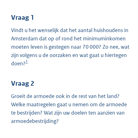
t
t
e
Vraag 1
:
3
Vindt u het wenselijk dat het aantal huishoudens in
8
Amsterdam dat op of rond het minimuminkomen
K
moeten leven is gestegen naar 70 000? Zo nee, wat
b
zijn volgens u de oorzaken en wat gaat u hiertegen
1
doen?
Vraag 2
Groeit de armoede ook in de rest van het land?
Welke maatregelen gaat u nemen om de armoede
te bestrijden? Wat zijn uw doelen ten aanzien van
armoedebestrijding?