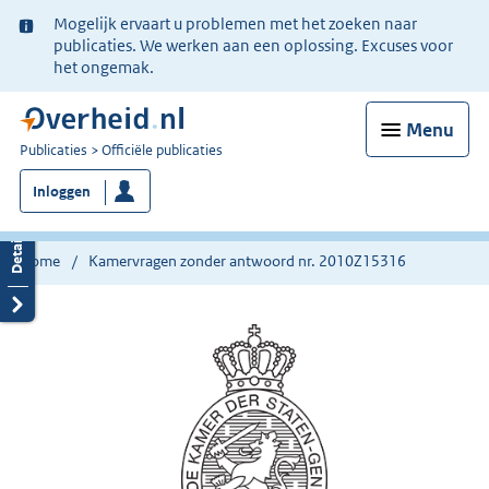
Ter
Mogelijk ervaart u problemen met het zoeken naar
informatie:
publicaties. We werken aan een oplossing. Excuses voor
het ongemak.
Menu
U
Publicaties
Officiële publicaties
bent
Inloggen
nu
hier:
Home
Kamervragen zonder antwoord nr. 2010Z15316