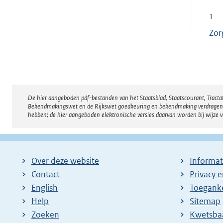
1
Zor
De hier aangeboden pdf-bestanden van het Staatsblad, Staatscourant, Tract
Disclaimer
Bekendmakingswet en de Rijkswet goedkeuring en bekendmaking verdragen voor
hebben; de hier aangeboden elektronische versies daarvan worden bij wijze 
Over deze website
Informat
Contact
Privacy 
English
Toeganke
Help
Sitemap
Zoeken
E
Kwetsba