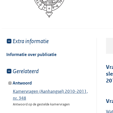
Toon
Extra informatie
meer
van:
Informatie over publicatie
Vr
Toon
Gerelateerd
sl
meer
20
van:
Antwoord
Kamervragen (Aanhangsel) 2010-2011,
nr. 348
Vr
Antwoord op de gestelde kamervragen
Wat