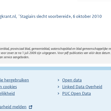
gkrant.nl, ´Stagiairs slecht voorbereid», 6 oktober 2010
atenblad, provinciaal blad, gemeenteblad, waterschapsblad en blad gemeenschappelijke 
 zover ze na 1 juli 2009 zijn uitgegeven. Voor pdf-publicaties van vóór deze datum g
van service aangeboden.
ie hergebruiken
Open data
en cookies
Linked Data Overheid
lijkheid
PUC Open Data
arheid melden