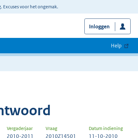
g. Excuses voor het ongemak.
Inloggen
Help
ntwoord
Vergaderjaar
Vraag
Datum indiening
2010-2011
2010Z14501
11-10-2010