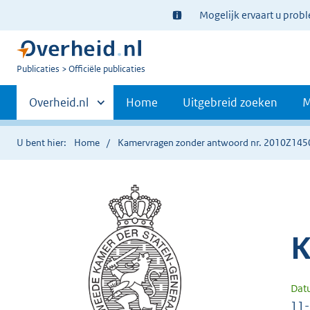
Ter
Mogelijk ervaart u prob
informatie:
U
Publicaties
Officiële publicaties
bent
Primaire
nu
Andere
Overheid.nl
Home
Uitgebreid zoeken
M
hier:
sites
navigatie
binnen
U bent hier:
Home
Kamervragen zonder antwoord nr. 2010Z145
K
Dat
11