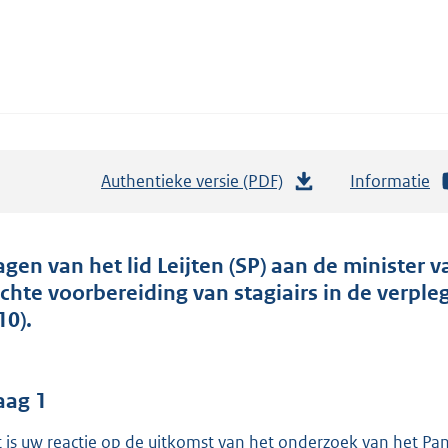
Authentieke versie (PDF)
b
Informatie
e
s
t
agen van het lid Leijten (SP) aan de minister
a
echte voorbereiding van stagiairs in de verpl
n
10).
d
s
g
aag 1
r
 is uw reactie op de uitkomst van het onderzoek van het Pan