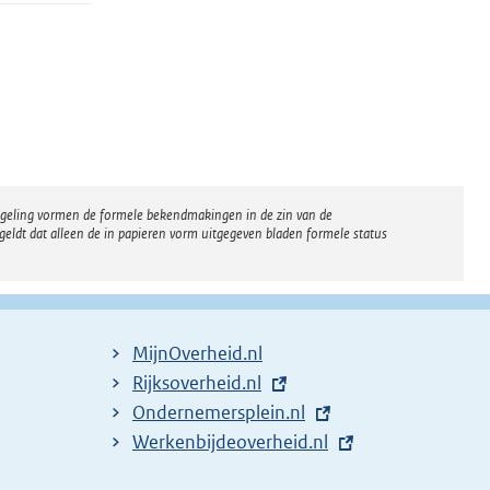
regeling vormen de formele bekendmakingen in de zin van de
eldt dat alleen de in papieren vorm uitgegeven bladen formele status
MijnOverheid.nl
E
Rijksoverheid.nl
x
E
Ondernemersplein.nl
t
x
E
Werkenbijdeoverheid.nl
e
t
x