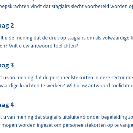
o
oepskrachten vindt dat stagiairs slecht voorbereid worden o
o
t
t
aag 2
e
lt u de mening dat de druk op stagiairs om als volwaardige k
:
den? Wilt u uw antwoord toelichten?
3
9
aag 3
K
b
t u van mening dat de personeelstekorten in deze sector med
waardige krachten te werken? Wilt u uw antwoord toelichte
aag 4
t u van mening dat stagiairs uitsluitend onder begeleiding
t mogen worden ingezet om personeelstekorten op te vange