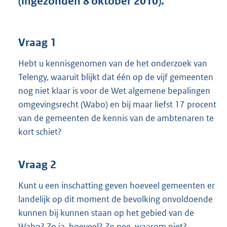
(ingezonden 8 oktober 2010).
t
t
e
:
Vraag 1
3
8
Hebt u kennisgenomen van de het onderzoek van
K
Telengy, waaruit blijkt dat één op de vijf gemeenten
b
nog niet klaar is voor de Wet algemene bepalingen
omgevingsrecht (Wabo) en bij maar liefst 17 procent
van de gemeenten de kennis van de ambtenaren te
kort schiet?
Vraag 2
Kunt u een inschatting geven hoeveel gemeenten er
landelijk op dit moment de bevolking onvoldoende
kunnen bij kunnen staan op het gebied van de
Wabo? Zo ja, hoeveel? Zo nee, waarom niet?