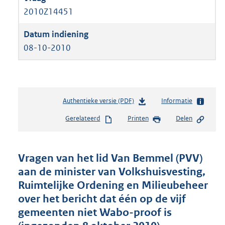
2010Z14451
08-10-2010
Authentieke versie (PDF)
b
Informatie
e
Gerelateerd
Printen
Delen
s
t
a
n
Vragen van het lid Van Bemmel (PVV)
d
aan de minister van Volkshuisvesting,
s
Ruimtelijke Ordening en Milieubeheer
g
r
over het bericht dat één op de vijf
o
gemeenten niet Wabo-proof is
o