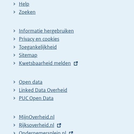
Help
Zoeken
Informatie hergebruiken
Privacy en cookies
Toegankelijkheid
Sitemap
E
Kwetsbaarheid melden
x
t
Open data
e
Linked Data Overheid
r
PUC Open Data
n
e
MijnOverheid.nl
l
E
Rijksoverheid.nl
i
x
E
Ondernemersplein.nl