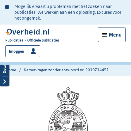
Ter
Mogelijk ervaart u problemen met het zoeken naar
informatie:
publicaties. We werken aan een oplossing. Excuses voor
het ongemak.
Menu
U
Publicaties
Officiële publicaties
bent
Inloggen
nu
hier:
Home
Kamervragen zonder antwoord nr. 2010Z14451