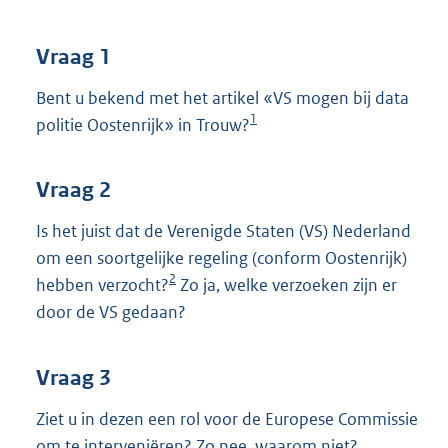
t
t
e
Vraag 1
:
3
Bent u bekend met het artikel «VS mogen bij data
9
1
politie Oostenrijk» in Trouw?
K
b
Vraag 2
Is het juist dat de Verenigde Staten (VS) Nederland
om een soortgelijke regeling (conform Oostenrijk)
2
hebben verzocht?
Zo ja, welke verzoeken zijn er
door de VS gedaan?
Vraag 3
Ziet u in dezen een rol voor de Europese Commissie
om te interveniëren? Zo nee, waarom niet?