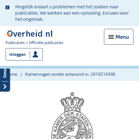
Ter
Mogelijk ervaart u problemen met het zoeken naar
informatie:
publicaties. We werken aan een oplossing. Excuses voor
het ongemak.
Menu
U
Publicaties
Officiële publicaties
bent
Inloggen
nu
hier:
Home
Kamervragen zonder antwoord nr. 2010Z14346