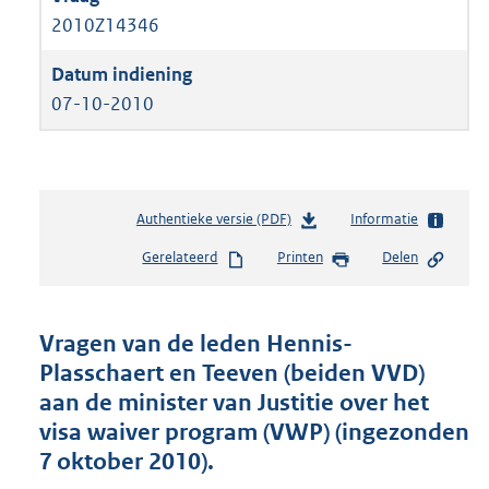
2010Z14346
07-10-2010
Authentieke versie (PDF)
b
Informatie
e
Gerelateerd
Printen
Delen
s
t
a
n
Vragen van de leden Hennis-
d
Plasschaert en Teeven (beiden VVD)
s
aan de minister van Justitie over het
g
r
visa waiver program (VWP) (ingezonden
o
7 oktober 2010).
o