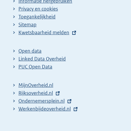
Informatie hergebruiken
Privacy en cookies
Toegankelijkheid
Sitemap
E
Kwetsbaarheid melden
x
t
Open data
e
Linked Data Overheid
r
PUC Open Data
n
e
MijnOverheid.nl
l
E
Rijksoverheid.nl
i
x
E
Ondernemersplein.nl
n
t
x
E
Werkenbijdeoverheid.nl
k
e
t
x
:
r
e
t