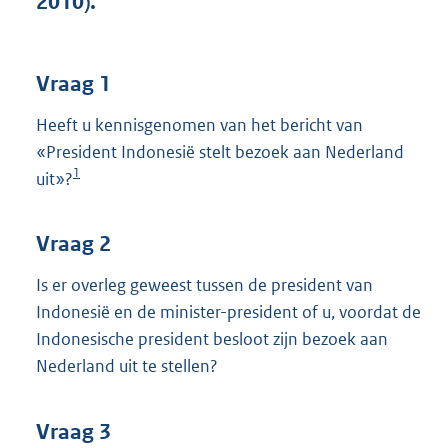
2010).
t
t
e
:
Vraag 1
3
8
Heeft u kennisgenomen van het bericht van
K
«President Indonesië stelt bezoek aan Nederland
b
1
uit»?
Vraag 2
Is er overleg geweest tussen de president van
Indonesië en de minister-president of u, voordat de
Indonesische president besloot zijn bezoek aan
Nederland uit te stellen?
Vraag 3