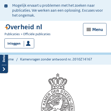
Ter
Mogelijk ervaart u problemen met het zoeken naar
informatie:
publicaties. We werken aan een oplossing. Excuses voor
het ongemak.
Menu
U
Publicaties
Officiële publicaties
bent
Inloggen
nu
hier:
Home
Kamervragen zonder antwoord nr. 2010Z14167