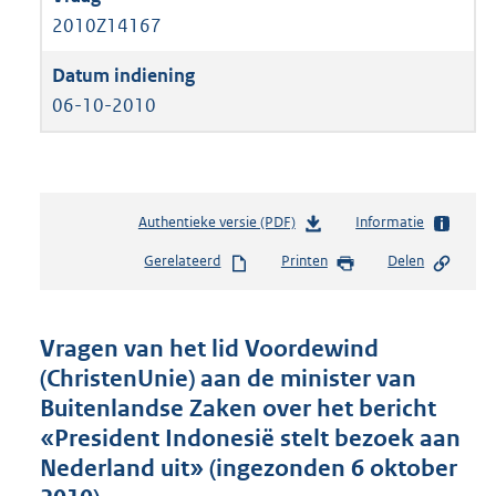
2010Z14167
06-10-2010
Authentieke versie (PDF)
b
Informatie
e
Gerelateerd
Printen
Delen
s
t
a
n
Vragen van het lid Voordewind
d
(ChristenUnie) aan de minister van
s
Buitenlandse Zaken over het bericht
g
r
«President Indonesië stelt bezoek aan
o
Nederland uit» (ingezonden 6 oktober
o