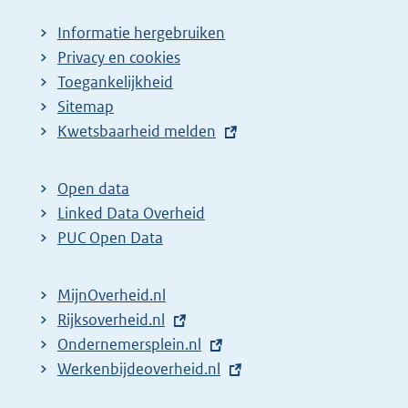
Informatie hergebruiken
Privacy en cookies
Toegankelijkheid
Sitemap
E
Kwetsbaarheid melden
x
t
Open data
e
Linked Data Overheid
r
PUC Open Data
n
e
MijnOverheid.nl
l
E
Rijksoverheid.nl
i
x
E
Ondernemersplein.nl
n
t
x
E
Werkenbijdeoverheid.nl
k
e
t
x
: