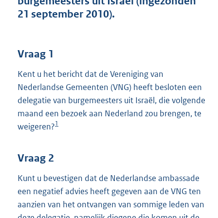
burgemeesters uit Israël (ingezonden
t
21 september 2010).
t
e
:
3
Vraag 1
9
K
Kent u het bericht dat de Vereniging van
b
Nederlandse Gemeenten (VNG) heeft besloten een
delegatie van burgemeesters uit Israël, die volgende
maand een bezoek aan Nederland zou brengen, te
1
weigeren?
Vraag 2
Kunt u bevestigen dat de Nederlandse ambassade
een negatief advies heeft gegeven aan de VNG ten
aanzien van het ontvangen van sommige leden van
deze delegatie, namelijk diegene die komen uit de