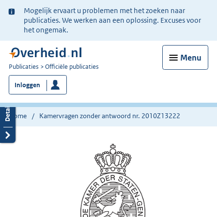
Ter
Mogelijk ervaart u problemen met het zoeken naar
informatie:
publicaties. We werken aan een oplossing. Excuses voor
het ongemak.
Menu
U
Publicaties
Officiële publicaties
bent
Inloggen
nu
hier:
Home
Kamervragen zonder antwoord nr. 2010Z13222