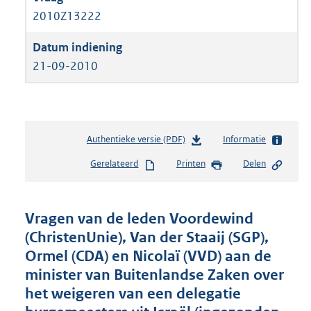
2010Z13222
21-09-2010
Authentieke versie (PDF)
b
Informatie
e
Gerelateerd
Printen
Delen
s
t
a
n
Vragen van de leden Voordewind
d
(ChristenUnie), Van der Staaij (SGP),
s
Ormel (CDA) en Nicolaï (VVD) aan de
g
r
minister van Buitenlandse Zaken over
o
het weigeren van een delegatie
o