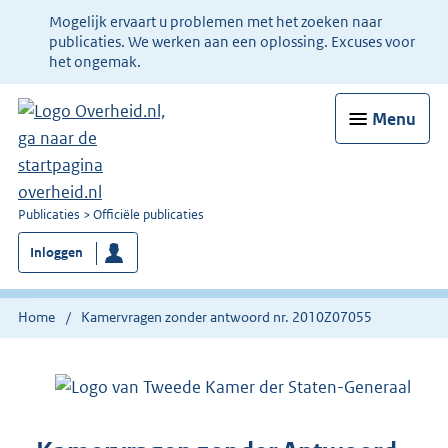
Ter
Mogelijk ervaart u problemen met het zoeken naar
informatie:
publicaties. We werken aan een oplossing. Excuses voor
het ongemak.
Menu
U
Publicaties
Officiële publicaties
bent
Inloggen
nu
hier:
Home
Kamervragen zonder antwoord nr. 2010Z07055