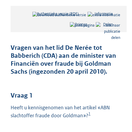
Authentieke versie (PDF)
b
Informatie
e
Printen
Delen
s
t
a
n
Vragen van het lid De Nerée tot
d
Babberich (CDA) aan de minister van
s
Financiën over fraude bij Goldman
g
r
Sachs (ingezonden 20 april 2010).
o
o
t
Vraag 1
t
e
:
Heeft u kennisgenomen van het artikel «ABN
3
1
slachtoffer fraude door Goldman»?
9
K
b