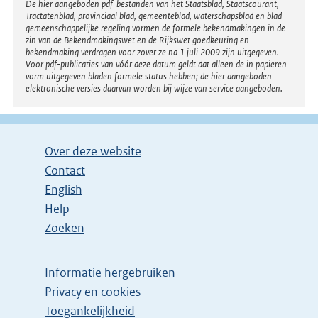
Disclaimer
De hier aangeboden pdf-bestanden van het Staatsblad, Staatscourant,
Tractatenblad, provinciaal blad, gemeenteblad, waterschapsblad en blad
gemeenschappelijke regeling vormen de formele bekendmakingen in de
zin van de Bekendmakingswet en de Rijkswet goedkeuring en
bekendmaking verdragen voor zover ze na 1 juli 2009 zijn uitgegeven.
Voor pdf-publicaties van vóór deze datum geldt dat alleen de in papieren
vorm uitgegeven bladen formele status hebben; de hier aangeboden
elektronische versies daarvan worden bij wijze van service aangeboden.
Over deze website
Contact
English
Help
Zoeken
Informatie hergebruiken
Privacy en cookies
Toegankelijkheid