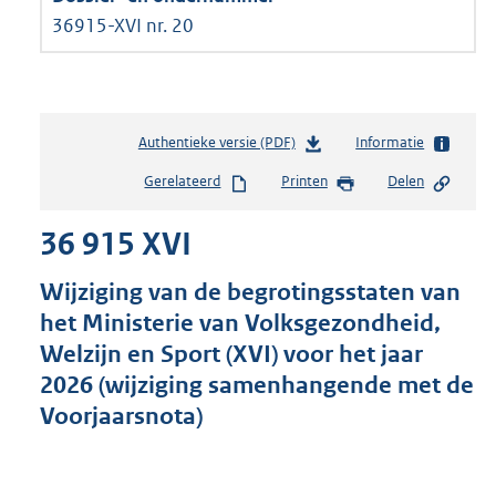
36915-XVI nr. 20
Authentieke versie (PDF)
b
Informatie
e
Gerelateerd
Printen
Delen
s
t
36 915 XVI
a
n
d
Wijziging van de begrotingsstaten van
s
het Ministerie van Volksgezondheid,
g
Welzijn en Sport (XVI) voor het jaar
r
o
2026 (wijziging samenhangende met de
o
Voorjaarsnota)
t
t
e
: