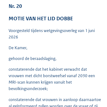
3
Nr. 20
7
K
MOTIE VAN HET LID DOBBE
b
Voorgesteld tijdens wetgevingsoverleg van
1 juni
2026
De Kamer,
gehoord de beraadslaging,
constaterende dat het kabinet verwacht dat
vrouwen met dicht borstweefsel vanaf 2030 een
MRI-scan kunnen krijgen vanuit het
bevolkingsonderzoek;
constaterende dat vrouwen in aanloop daarnaartoe
al geïnformeerd zullen worden over de vraag of zij