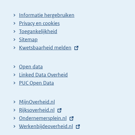
Informatie hergebruiken
Privacy en cookies
Toegankelijkheid
Sitemap
E
Kwetsbaarheid melden
x
t
Open data
e
Linked Data Overheid
r
PUC Open Data
n
e
MijnOverheid.nl
l
E
Rijksoverheid.nl
i
x
E
Ondernemersplein.nl
n
t
x
E
Werkenbijdeoverheid.nl
k
e
t
x