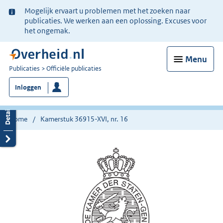
Ter
Mogelijk ervaart u problemen met het zoeken naar
informatie:
publicaties. We werken aan een oplossing. Excuses voor
het ongemak.
Menu
U
Publicaties
Officiële publicaties
bent
Inloggen
nu
hier:
Home
Kamerstuk 36915-XVI, nr. 16