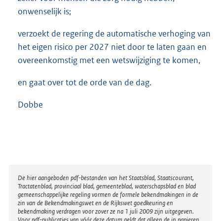
onwenselijk is;
verzoekt de regering de automatische verhoging van
het eigen risico per 2027 niet door te laten gaan en
overeenkomstig met een wetswijziging te komen,
en gaat over tot de orde van de dag.
Dobbe
Disclaimer
De hier aangeboden pdf-bestanden van het Staatsblad, Staatscourant,
Tractatenblad, provinciaal blad, gemeenteblad, waterschapsblad en blad
gemeenschappelijke regeling vormen de formele bekendmakingen in de
zin van de Bekendmakingswet en de Rijkswet goedkeuring en
bekendmaking verdragen voor zover ze na 1 juli 2009 zijn uitgegeven.
Voor pdf-publicaties van vóór deze datum geldt dat alleen de in papieren