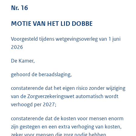
3
Nr. 16
6
K
MOTIE VAN HET LID DOBBE
b
Voorgesteld tijdens wetgevingsoverleg van
1 juni
2026
De Kamer,
gehoord de beraadslaging,
constaterende dat het eigen risico zonder wijziging
van de Zorgverzekeringswet automatisch wordt
verhoogd per 2027;
constaterende dat de kosten voor mensen enorm
zijn gestegen en een extra verhoging van kosten,
zeker voor mensen die zorg nodig hebben,