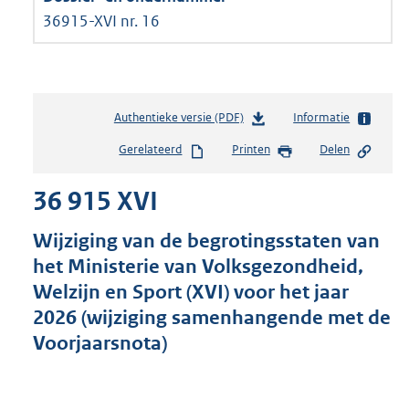
36915-XVI nr. 16
Authentieke versie (PDF)
b
Informatie
e
Gerelateerd
Printen
Delen
s
t
36 915 XVI
a
n
d
Wijziging van de begrotingsstaten van
s
het Ministerie van Volksgezondheid,
g
Welzijn en Sport (XVI) voor het jaar
r
o
2026 (wijziging samenhangende met de
o
Voorjaarsnota)
t
t
e
: