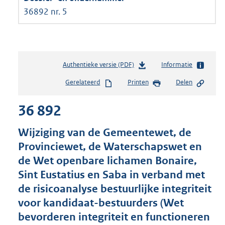
36892 nr. 5
Authentieke versie (PDF)
b
Informatie
e
Gerelateerd
Printen
Delen
s
t
36 892
a
n
d
Wijziging van de Gemeentewet, de
s
Provinciewet, de Waterschapswet en
g
de Wet openbare lichamen Bonaire,
r
o
Sint Eustatius en Saba in verband met
o
de risicoanalyse bestuurlijke integriteit
t
voor kandidaat-bestuurders (Wet
t
e
bevorderen integriteit en functioneren
: