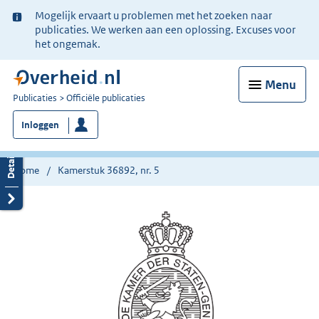
Ter
Mogelijk ervaart u problemen met het zoeken naar
informatie:
publicaties. We werken aan een oplossing. Excuses voor
het ongemak.
Menu
U
Publicaties
Officiële publicaties
bent
Inloggen
nu
hier:
Home
Kamerstuk 36892, nr. 5