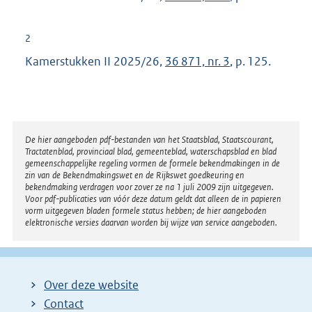
2
Kamerstukken II 2025/26,
36 871, nr. 3
, p. 125.
Disclaimer
De hier aangeboden pdf-bestanden van het Staatsblad, Staatscourant,
Tractatenblad, provinciaal blad, gemeenteblad, waterschapsblad en blad
gemeenschappelijke regeling vormen de formele bekendmakingen in de
zin van de Bekendmakingswet en de Rijkswet goedkeuring en
bekendmaking verdragen voor zover ze na 1 juli 2009 zijn uitgegeven.
Voor pdf-publicaties van vóór deze datum geldt dat alleen de in papieren
vorm uitgegeven bladen formele status hebben; de hier aangeboden
elektronische versies daarvan worden bij wijze van service aangeboden.
Over deze website
Contact