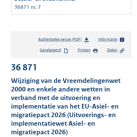
36871 nr. 7
Authentieke versie (PDF)
b
Informatie
e
Gerelateerd
Printen
Delen
s
t
36 871
a
n
d
Wijziging van de Vreemdelingenwet
s
2000 en enkele andere wetten in
g
verband met de uitvoering en
r
o
implementatie van het EU-Asiel- en
o
migratiepact 2026 (Uitvoerings- en
t
implementatiewet Asiel- en
t
e
migratiepact 2026)
: