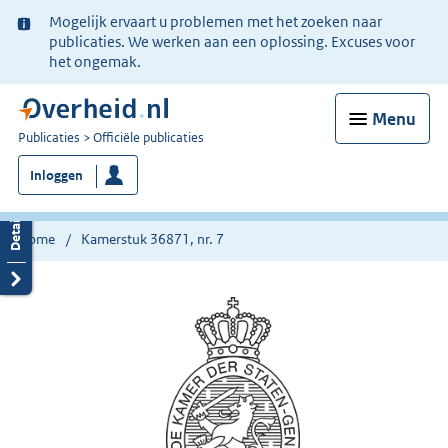
Ter
Mogelijk ervaart u problemen met het zoeken naar
informatie:
publicaties. We werken aan een oplossing. Excuses voor
het ongemak.
Menu
U
Publicaties
Officiële publicaties
bent
Inloggen
nu
hier:
Home
Kamerstuk 36871, nr. 7