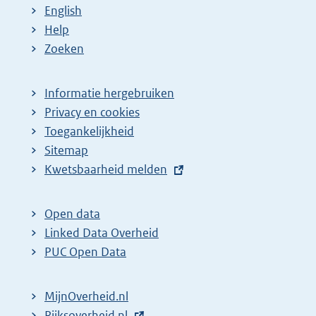
English
Help
Zoeken
Informatie hergebruiken
Privacy en cookies
Toegankelijkheid
Sitemap
E
Kwetsbaarheid melden
x
t
Open data
e
Linked Data Overheid
r
PUC Open Data
n
e
MijnOverheid.nl
l
E
Rijksoverheid.nl