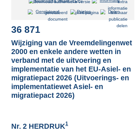
Authentieke versie (PDF)
b
Informatie
e
Gerelateerd
Printen
Delen
s
t
36 871
a
n
d
Wijziging van de Vreemdelingenwet
s
2000 en enkele andere wetten in
g
verband met de uitvoering en
r
o
implementatie van het EU-Asiel- en
o
migratiepact 2026 (Uitvoerings- en
t
implementatiewet Asiel- en
t
e
migratiepact 2026)
:
1
1
5
1
Nr. 2 HERDRUK
K
b