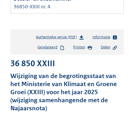
36850-XXIII nr. 4
Authentieke versie (PDF)
b
Informatie
e
Gerelateerd
Printen
Delen
s
t
36 850 XXIII
a
n
d
Wijziging van de begrotingsstaat van
s
het Ministerie van Klimaat en Groene
g
Groei (XXIII) voor het jaar 2025
r
o
(wijziging samenhangende met de
o
Najaarsnota)
t
t
e
: