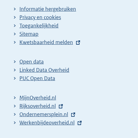
Informatie hergebruiken
Privacy en cookies
Toegankelijkheid
Sitemap
E
Kwetsbaarheid melden
x
t
Open data
e
Linked Data Overheid
r
PUC Open Data
n
e
MijnOverheid.nl
l
E
Rijksoverheid.nl
i
x
E
Ondernemersplein.nl
n
t
x
E
Werkenbijdeoverheid.nl
k
e
t
x
: