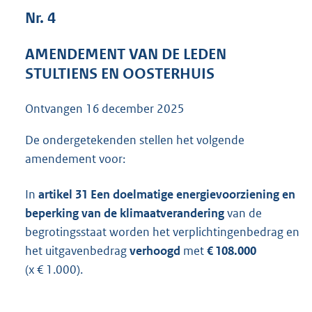
4
Nr. 4
0
K
AMENDEMENT VAN DE LEDEN
b
STULTIENS EN OOSTERHUIS
Ontvangen
16 december 2025
De ondergetekenden stellen het volgende
amendement voor:
In
artikel 31 Een doelmatige energievoorziening en
beperking van de klimaatverandering
van de
begrotingsstaat worden het verplichtingenbedrag en
het uitgavenbedrag
verhoogd
met
€ 108.000
(x € 1.000).