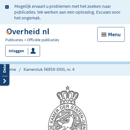
Ter
Mogelijk ervaart u problemen met het zoeken naar
informatie:
publicaties. We werken aan een oplossing. Excuses voor
het ongemak.
Menu
U
Publicaties
Officiële publicaties
bent
Inloggen
nu
hier:
Home
Kamerstuk 36850-XXIII, nr. 4