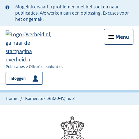
Ter
Mogelijk ervaart u problemen met het zoeken naar
informatie:
publicaties. We werken aan een oplossing. Excuses voor
het ongemak.
Menu
U
Publicaties
Officiële publicaties
bent
Inloggen
nu
hier:
Home
Kamerstuk 36820-IV, nr. 2