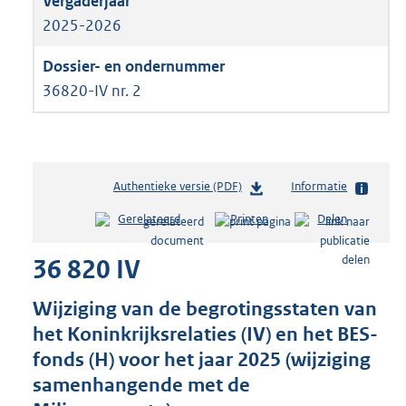
2025-2026
36820-IV nr. 2
Authentieke versie (PDF)
b
Informatie
e
Gerelateerd
Printen
Delen
s
t
36 820 IV
a
n
d
Wijziging van de begrotingsstaten van
s
het Koninkrijksrelaties (IV) en het BES-
g
fonds (H) voor het jaar 2025 (wijziging
r
o
samenhangende met de
o