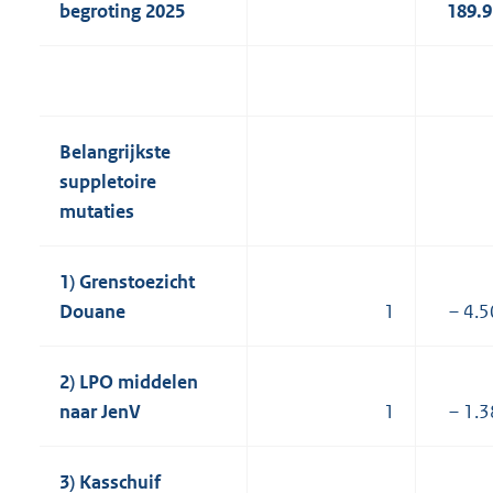
begroting 2025
189.
Belangrijkste
suppletoire
mutaties
1) Grenstoezicht
Douane
1
– 4.
2) LPO middelen
naar JenV
1
– 1.
3) Kasschuif