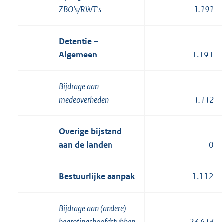
ZBO's/RWT's
1.191
Detentie –
Algemeen
1.191
Bijdrage aan
medeoverheden
1.112
Overige bijstand
aan de landen
0
Bestuurlijke aanpak
1.112
Bijdrage aan (andere)
begrotingshoofdstukken
23.613