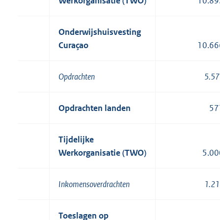
Werkorganisatie (TWO)
10.89
Onderwijshuisvesting
Curaçao
10.66
Opdrachten
5.57
Opdrachten landen
57
Tijdelijke
Werkorganisatie (TWO)
5.00
Inkomensoverdrachten
1.21
Toeslagen op