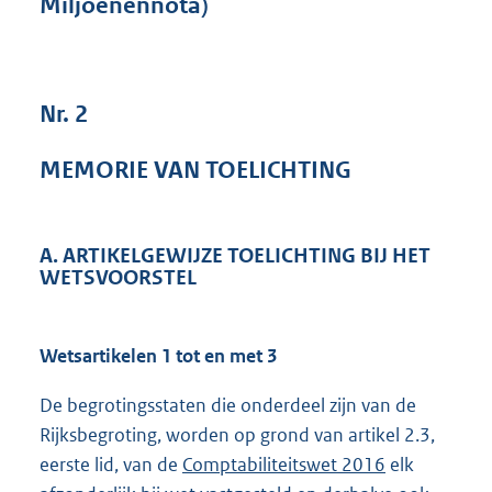
Miljoenennota)
t
t
e
:
1
Nr. 2
8
3
MEMORIE VAN TOELICHTING
K
b
A. ARTIKELGEWIJZE TOELICHTING BIJ HET
WETSVOORSTEL
Wetsartikelen 1 tot en met 3
De begrotingsstaten die onderdeel zijn van de
Rijksbegroting, worden op grond van artikel 2.3,
eerste lid, van de
Comptabiliteitswet 2016
elk