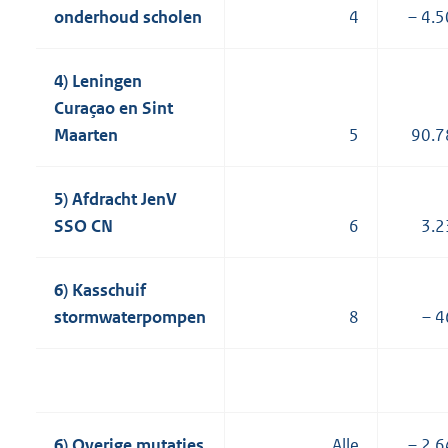
onderhoud scholen
4
– 4.
4) Leningen
Curaçao en Sint
Maarten
5
90.7
5) Afdracht JenV
SSO CN
6
3.2
6) Kasschuif
stormwaterpompen
8
– 4
6) Overige mutaties
Alle
– 2.