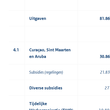
Uitgaven
81.86
4.1
Curaçao, Sint Maarten
en Aruba
30.86
Subsidies (regelingen)
21.83
Diverse subsidies
27
Tijdelijke