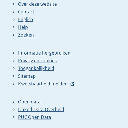
Over deze website
Contact
English
Help
Zoeken
Informatie hergebruiken
Privacy en cookies
Toegankelijkheid
Sitemap
E
Kwetsbaarheid melden
x
t
Open data
e
Linked Data Overheid
r
PUC Open Data
n