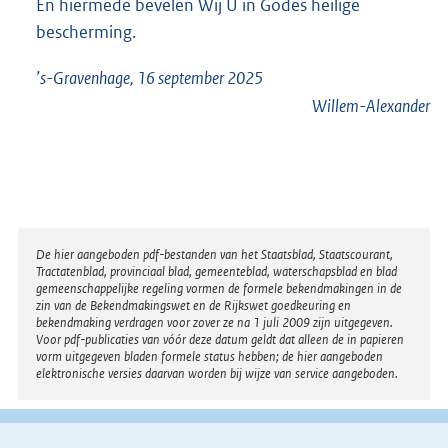
En hiermede bevelen Wij U in Godes heilige
bescherming.
’s-Gravenhage, 16 september 2025
Willem-Alexander
Disclaimer
De hier aangeboden pdf-bestanden van het Staatsblad, Staatscourant,
Tractatenblad, provinciaal blad, gemeenteblad, waterschapsblad en blad
gemeenschappelijke regeling vormen de formele bekendmakingen in de
zin van de Bekendmakingswet en de Rijkswet goedkeuring en
bekendmaking verdragen voor zover ze na 1 juli 2009 zijn uitgegeven.
Voor pdf-publicaties van vóór deze datum geldt dat alleen de in papieren
vorm uitgegeven bladen formele status hebben; de hier aangeboden
elektronische versies daarvan worden bij wijze van service aangeboden.