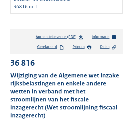
36816 nr. 1
Authentieke versie (PDF)
b
Informatie
e
Gerelateerd
Printen
Delen
s
t
36 816
a
n
d
Wijziging van de Algemene wet inzake
s
rijksbelastingen en enkele andere
g
wetten in verband met het
r
o
stroomlijnen van het fiscale
o
inzagerecht (Wet stroomlijning fiscaal
t
inzagerecht)
t
e
: