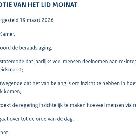
o
TIE VAN HET LID MOINAT
o
t
rgesteld
19 maart 2026
t
e
Kamer,
:
oord de beraadslaging,
3
6
staterende dat jaarlijks veel mensen deelnemen aan re-integ
K
eidsmarkt;
b
rwegende dat het van belang is om inzicht te hebben in hoe
k komen;
zoekt de regering inzichtelijk te maken hoeveel mensen via 
gaat over tot de orde van de dag.
nat