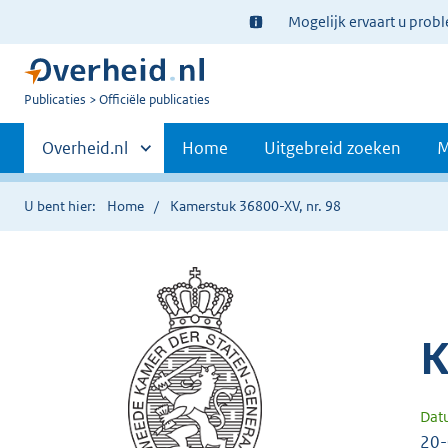
Ter
Mogelijk ervaart u prob
informatie:
U
Publicaties
Officiële publicaties
bent
Primaire
nu
Andere
Overheid.nl
Home
Uitgebreid zoeken
M
hier:
sites
navigatie
binnen
U bent hier:
Home
Kamerstuk 36800-XV, nr. 98
K
Dat
20-