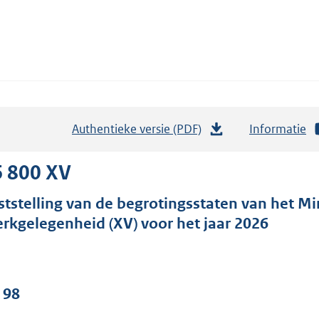
Authentieke versie (PDF)
b
Informatie
e
s
6 800 XV
t
ststelling van de begrotingsstaten van het Mi
a
rkgelegenheid (XV) voor het jaar 2026
n
d
s
g
 98
r