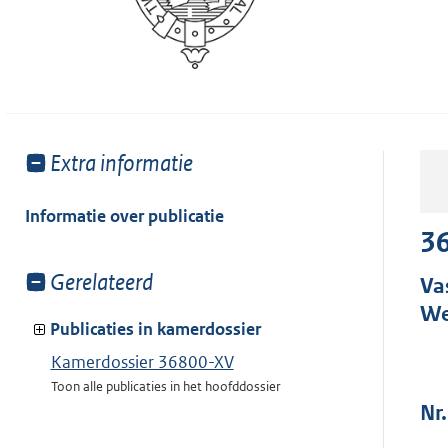
Toon
Extra informatie
meer
van:
Informatie over publicatie
3
Toon
Gerelateerd
Va
meer
We
van:
Publicaties in kamerdossier
Kamerdossier 36800-XV
Toon alle publicaties in het hoofddossier
Nr.