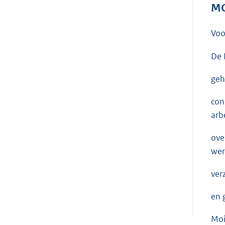
MO
Voo
De 
geh
con
arb
ove
wer
ver
en 
Moi