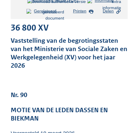
Authentieke versie (PDF)
b
Informatie
e
Gerelateerd
Printen
Delen
s
t
36 800 XV
a
n
d
Vaststelling van de begrotingsstaten
s
van het Ministerie van Sociale Zaken en
g
Werkgelegenheid (XV) voor het jaar
r
o
2026
o
t
t
e
Nr. 90
:
3
6
MOTIE VAN DE LEDEN DASSEN EN
K
BIEKMAN
b