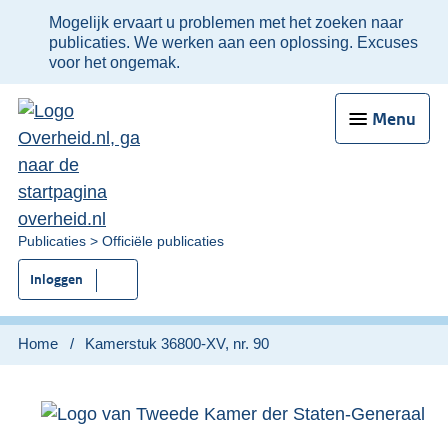
Ter
Mogelijk ervaart u problemen met het zoeken naar
informatie:
publicaties. We werken aan een oplossing. Excuses
voor het ongemak.
Menu
U
Publicaties
Officiële publicaties
bent
Inloggen
nu
hier:
Home
Kamerstuk 36800-XV, nr. 90