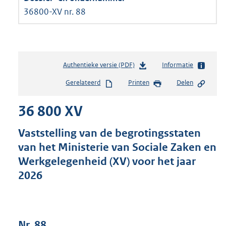
36800-XV nr. 88
Authentieke versie (PDF)
b
Informatie
e
Gerelateerd
Printen
Delen
s
t
36 800 XV
a
n
d
Vaststelling van de begrotingsstaten
s
van het Ministerie van Sociale Zaken en
g
Werkgelegenheid (XV) voor het jaar
r
o
2026
o
t
t
e
Nr. 88
: