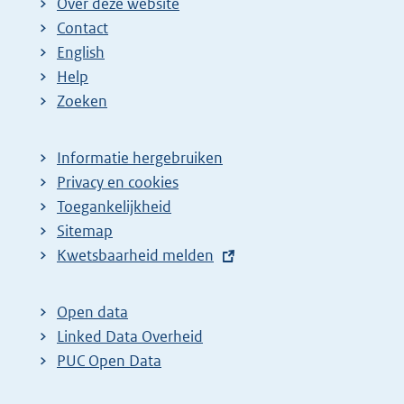
Over deze website
Contact
English
Help
Zoeken
Informatie hergebruiken
Privacy en cookies
Toegankelijkheid
Sitemap
E
Kwetsbaarheid melden
x
t
Open data
e
Linked Data Overheid
r
PUC Open Data
n
e