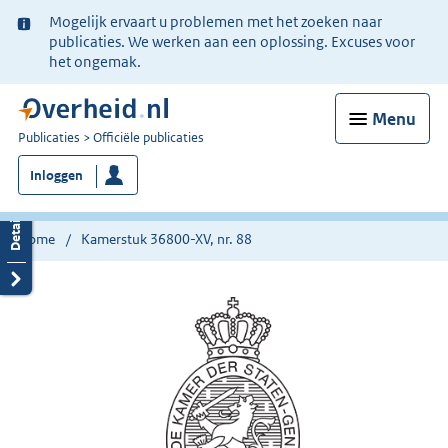
Ter
Mogelijk ervaart u problemen met het zoeken naar
informatie:
publicaties. We werken aan een oplossing. Excuses voor
het ongemak.
Menu
U
Publicaties
Officiële publicaties
bent
Inloggen
nu
hier:
Home
Kamerstuk 36800-XV, nr. 88