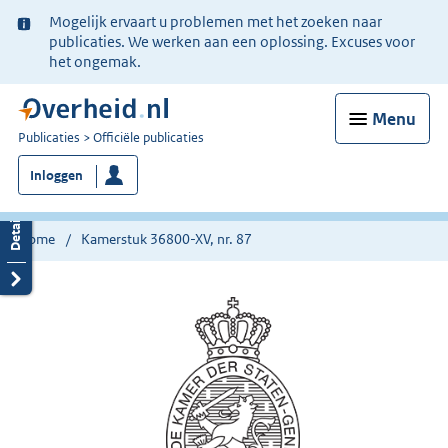
Ter
Mogelijk ervaart u problemen met het zoeken naar
informatie:
publicaties. We werken aan een oplossing. Excuses voor
het ongemak.
Menu
U
Publicaties
Officiële publicaties
bent
Inloggen
nu
hier:
Home
Kamerstuk 36800-XV, nr. 87