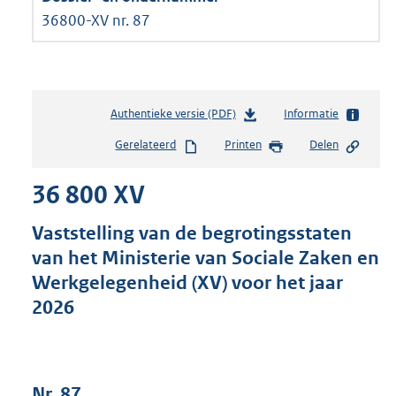
36800-XV nr. 87
Authentieke versie (PDF)
b
Informatie
e
Gerelateerd
Printen
Delen
s
t
36 800 XV
a
n
d
Vaststelling van de begrotingsstaten
s
van het Ministerie van Sociale Zaken en
g
Werkgelegenheid (XV) voor het jaar
r
o
2026
o
t
t
e
Nr. 87
: