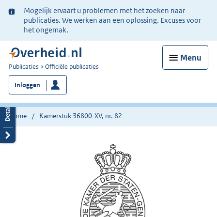
Ter
Mogelijk ervaart u problemen met het zoeken naar
informatie:
publicaties. We werken aan een oplossing. Excuses voor
het ongemak.
Menu
U
Publicaties
Officiële publicaties
bent
Inloggen
nu
hier:
Home
Kamerstuk 36800-XV, nr. 82