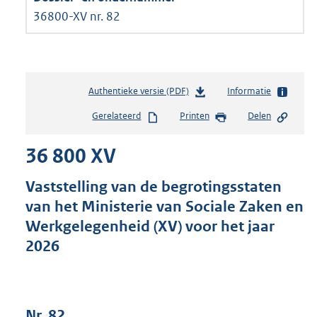
36800-XV nr. 82
Authentieke versie (PDF)
b
Informatie
e
Gerelateerd
Printen
Delen
s
t
36 800 XV
a
n
d
Vaststelling van de begrotingsstaten
s
van het Ministerie van Sociale Zaken en
g
Werkgelegenheid (XV) voor het jaar
r
o
2026
o
t
t
e
Nr. 82
: