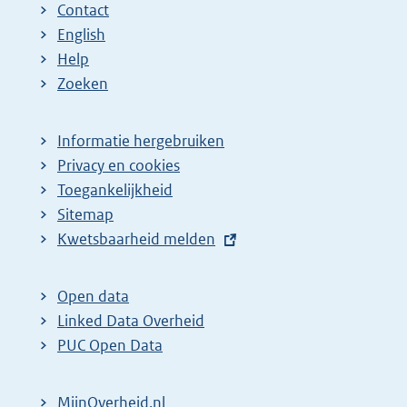
Contact
English
Help
Zoeken
Informatie hergebruiken
Privacy en cookies
Toegankelijkheid
Sitemap
E
Kwetsbaarheid melden
x
t
Open data
e
Linked Data Overheid
r
PUC Open Data
n
e
MijnOverheid.nl