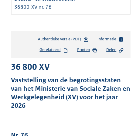
36800-XV nr. 76
Authentieke versie (PDF)
b
Informatie
e
Gerelateerd
Printen
Delen
s
t
36 800 XV
a
n
d
Vaststelling van de begrotingsstaten
s
van het Ministerie van Sociale Zaken en
g
Werkgelegenheid (XV) voor het jaar
r
o
2026
o
t
t
e
Nr. 76
: