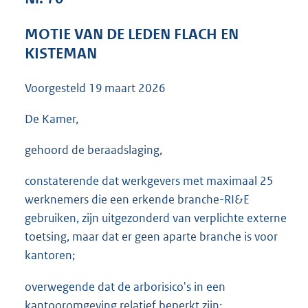
3
6
MOTIE VAN DE LEDEN FLACH EN
K
KISTEMAN
b
Voorgesteld
19 maart 2026
De Kamer,
gehoord de beraadslaging,
constaterende dat werkgevers met maximaal 25
werknemers die een erkende branche-RI&E
gebruiken, zijn uitgezonderd van verplichte externe
toetsing, maar dat er geen aparte branche is voor
kantoren;
overwegende dat de arborisico's in een
kantooromgeving relatief beperkt zijn;