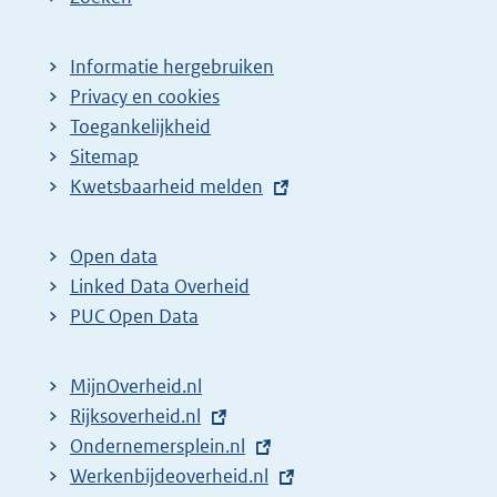
Informatie hergebruiken
Privacy en cookies
Toegankelijkheid
Sitemap
E
Kwetsbaarheid melden
x
t
Open data
e
Linked Data Overheid
r
PUC Open Data
n
e
MijnOverheid.nl
l
E
Rijksoverheid.nl
i
x
E
Ondernemersplein.nl
n
t
x
E
Werkenbijdeoverheid.nl
k