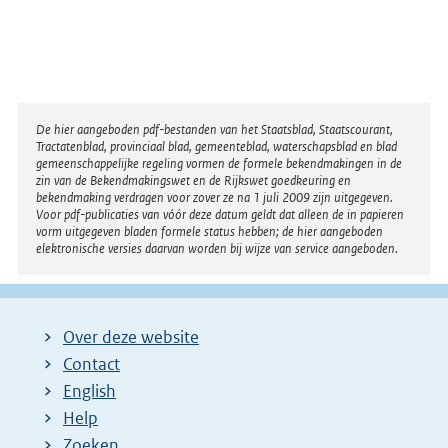
Disclaimer
De hier aangeboden pdf-bestanden van het Staatsblad, Staatscourant,
Tractatenblad, provinciaal blad, gemeenteblad, waterschapsblad en blad
gemeenschappelijke regeling vormen de formele bekendmakingen in de
zin van de Bekendmakingswet en de Rijkswet goedkeuring en
bekendmaking verdragen voor zover ze na 1 juli 2009 zijn uitgegeven.
Voor pdf-publicaties van vóór deze datum geldt dat alleen de in papieren
vorm uitgegeven bladen formele status hebben; de hier aangeboden
elektronische versies daarvan worden bij wijze van service aangeboden.
Over deze website
Contact
English
Help
Zoeken