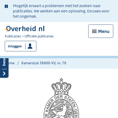
Ter
Mogelijk ervaart u problemen met het zoeken naar
informatie:
publicaties. We werken aan een oplossing. Excuses voor
het ongemak.
Menu
U
Publicaties
Officiële publicaties
bent
Inloggen
nu
hier:
Home
Kamerstuk 36800-XV, nr. 76