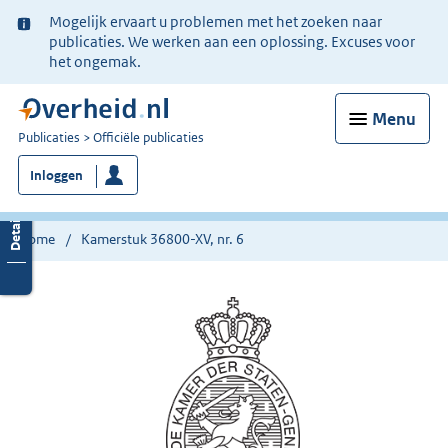
Ter
Mogelijk ervaart u problemen met het zoeken naar
informatie:
publicaties. We werken aan een oplossing. Excuses voor
het ongemak.
Menu
U
Publicaties
Officiële publicaties
bent
Inloggen
nu
hier:
Home
Kamerstuk 36800-XV, nr. 6