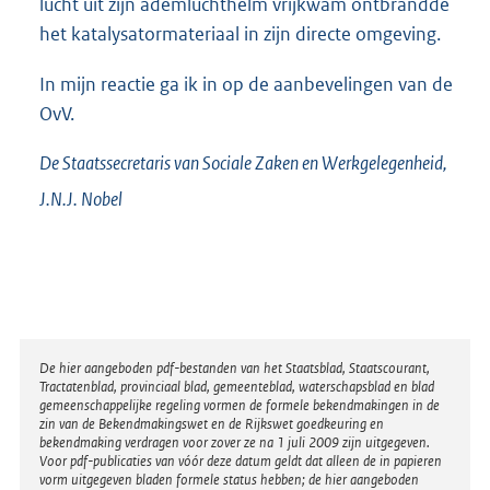
lucht uit zijn ademluchthelm vrijkwam ontbrandde
het katalysatormateriaal in zijn directe omgeving.
In mijn reactie ga ik in op de aanbevelingen van de
OvV.
De Staatssecretaris van Sociale Zaken en Werkgelegenheid,
J.N.J.
Nobel
Disclaimer
De hier aangeboden pdf-bestanden van het Staatsblad, Staatscourant,
Tractatenblad, provinciaal blad, gemeenteblad, waterschapsblad en blad
gemeenschappelijke regeling vormen de formele bekendmakingen in de
zin van de Bekendmakingswet en de Rijkswet goedkeuring en
bekendmaking verdragen voor zover ze na 1 juli 2009 zijn uitgegeven.
Voor pdf-publicaties van vóór deze datum geldt dat alleen de in papieren
vorm uitgegeven bladen formele status hebben; de hier aangeboden