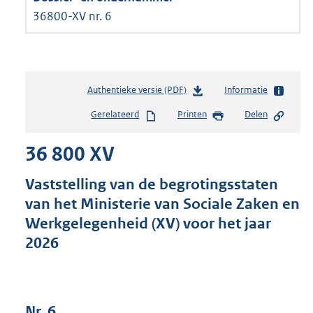
36800-XV nr. 6
Authentieke versie (PDF)
b
Informatie
e
Gerelateerd
Printen
Delen
s
t
36 800 XV
a
n
d
Vaststelling van de begrotingsstaten
s
van het Ministerie van Sociale Zaken en
g
Werkgelegenheid (XV) voor het jaar
r
o
2026
o
t
t
e
Nr. 6
: