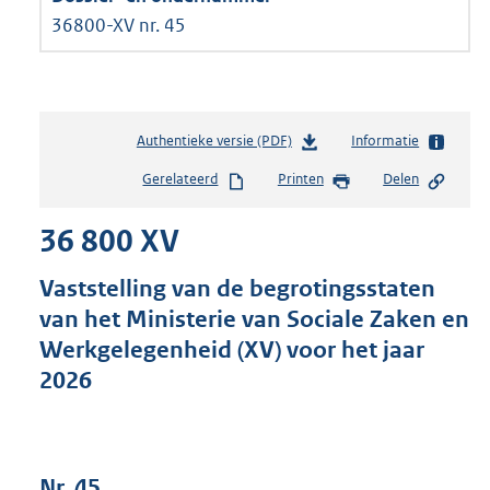
36800-XV nr. 45
Authentieke versie (PDF)
b
Informatie
e
Gerelateerd
Printen
Delen
s
t
36 800 XV
a
n
d
Vaststelling van de begrotingsstaten
s
van het Ministerie van Sociale Zaken en
g
Werkgelegenheid (XV) voor het jaar
r
o
2026
o
t
t
e
Nr. 45
: