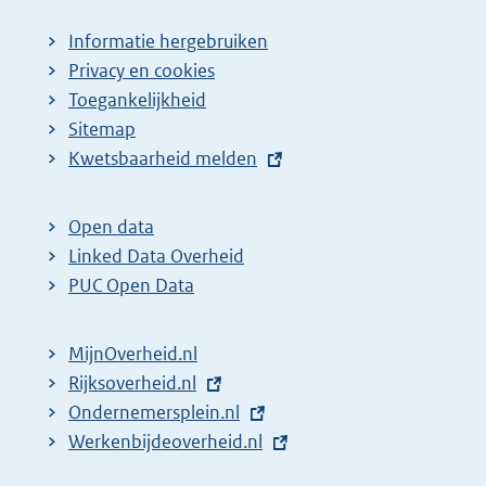
Informatie hergebruiken
Privacy en cookies
Toegankelijkheid
Sitemap
E
Kwetsbaarheid melden
x
t
Open data
e
Linked Data Overheid
r
PUC Open Data
n
e
MijnOverheid.nl
l
E
Rijksoverheid.nl
i
x
E
Ondernemersplein.nl
n
t
x
E
Werkenbijdeoverheid.nl
k
e
t
x
: