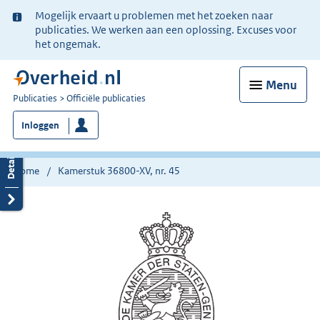
Ter
Mogelijk ervaart u problemen met het zoeken naar
informatie:
publicaties. We werken aan een oplossing. Excuses voor
het ongemak.
Menu
U
Publicaties
Officiële publicaties
bent
Inloggen
nu
hier:
Home
Kamerstuk 36800-XV, nr. 45