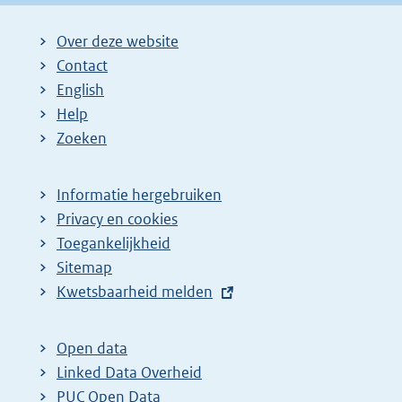
Over deze website
Contact
English
Help
Zoeken
Informatie hergebruiken
Privacy en cookies
Toegankelijkheid
Sitemap
E
Kwetsbaarheid melden
x
t
Open data
e
Linked Data Overheid
r
PUC Open Data