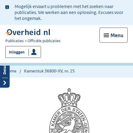
Ter
Mogelijk ervaart u problemen met het zoeken naar
informatie:
publicaties. We werken aan een oplossing. Excuses voor
het ongemak.
Menu
U
Publicaties
Officiële publicaties
bent
Inloggen
nu
hier:
Home
Kamerstuk 36800-XV, nr. 25