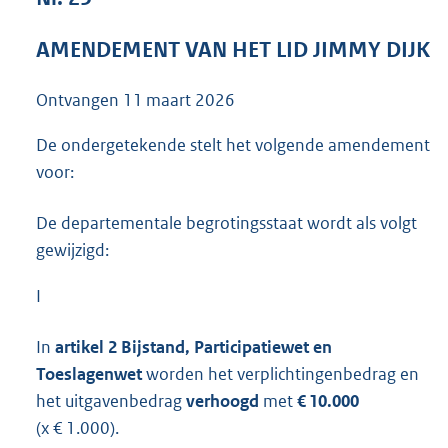
4
1
AMENDEMENT VAN HET LID JIMMY DIJK
K
b
Ontvangen
11 maart 2026
De ondergetekende stelt het volgende amendement
voor:
De departementale begrotingsstaat wordt als volgt
gewijzigd:
I
In
artikel 2 Bijstand, Participatiewet en
Toeslagenwet
worden het verplichtingenbedrag en
het uitgavenbedrag
verhoogd
met
€ 10.000
(x € 1.000).