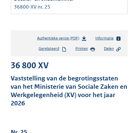
36800-XV nr. 25
Authentieke versie (PDF)
b
Informatie
e
Gerelateerd
Printen
Delen
s
t
36 800 XV
a
n
d
Vaststelling van de begrotingsstaten
s
van het Ministerie van Sociale Zaken en
g
Werkgelegenheid (XV) voor het jaar
r
o
2026
o
t
t
e
Nr. 25
: