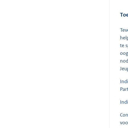
Toe
Tev
hel
te 
oog
nod
Jeu
Ind
Par
Ind
Con
voo