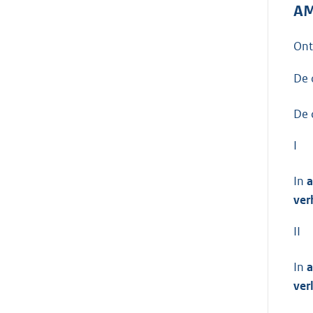
AM
On
De 
De 
I
In
a
ver
II
In
a
ver