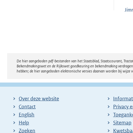
Jim
De hier aangeboden pdf-bestanden van het Staatsblad, Staatscourant, Tract
Disclaimer
Bekendmakingswet en de Rijkswet goedkeuring en bekendmaking verdragen voor
hebben; de hier aangeboden elektronische versies daarvan worden bij wijze 
Over deze website
Informat
Contact
Privacy 
English
Toeganke
Help
Sitemap
Zoeken
E
Kwetsba