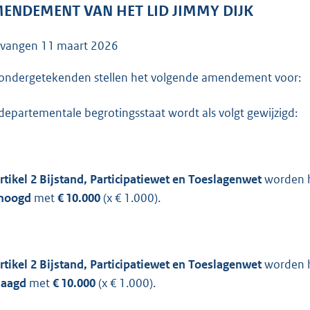
o
ENDEMENT VAN HET LID JIMMY DIJK
o
t
tvangen
11 maart 2026
t
e
ondergetekenden stellen het volgende amendement voor:
:
departementale begrotingsstaat wordt als volgt gewijzigd:
4
1
K
b
rtikel 2 Bijstand, Participatiewet en Toeslagenwet
worden h
hoogd
met
€ 10.000
(x € 1.000).
rtikel 2 Bijstand, Participatiewet en Toeslagenwet
worden h
laagd
met
€ 10.000
(x € 1.000).