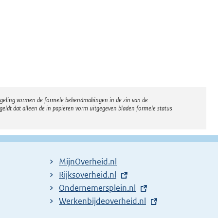
regeling vormen de formele bekendmakingen in de zin van de
eldt dat alleen de in papieren vorm uitgegeven bladen formele status
MijnOverheid.nl
E
Rijksoverheid.nl
x
E
Ondernemersplein.nl
t
x
E
Werkenbijdeoverheid.nl
e
t
x