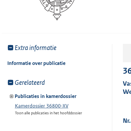
Toon
Extra informatie
meer
van:
Informatie over publicatie
3
Toon
Gerelateerd
Va
meer
We
van:
Publicaties in kamerdossier
Kamerdossier 36800-XV
Toon alle publicaties in het hoofddossier
Nr.