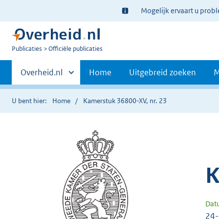
Ter
Mogelijk ervaart u prob
informatie:
U
Publicaties
Officiële publicaties
bent
Primaire
nu
Andere
Overheid.nl
Home
Uitgebreid zoeken
M
hier:
sites
navigatie
binnen
U bent hier:
Home
Kamerstuk 36800-XV, nr. 23
K
Dat
24-