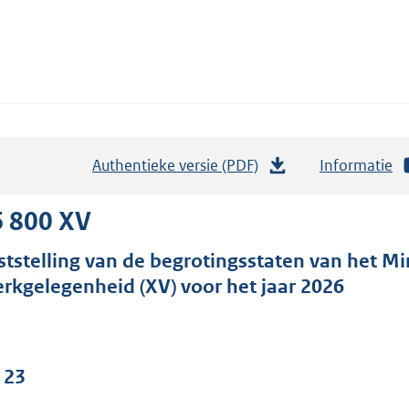
Authentieke versie (PDF)
b
Informatie
e
s
6 800 XV
t
ststelling van de begrotingsstaten van het Mi
a
rkgelegenheid (XV) voor het jaar 2026
n
d
s
g
 23
r