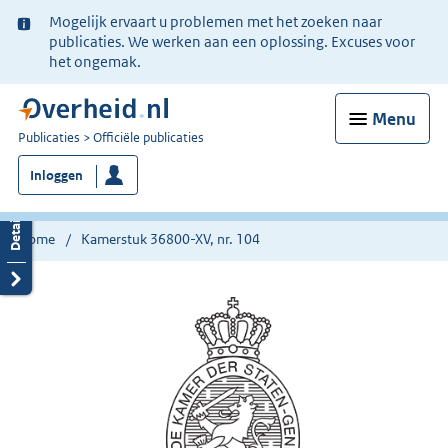
Ter
Mogelijk ervaart u problemen met het zoeken naar
informatie:
publicaties. We werken aan een oplossing. Excuses voor
het ongemak.
Menu
U
Publicaties
Officiële publicaties
bent
Inloggen
nu
hier:
Home
Kamerstuk 36800-XV, nr. 104