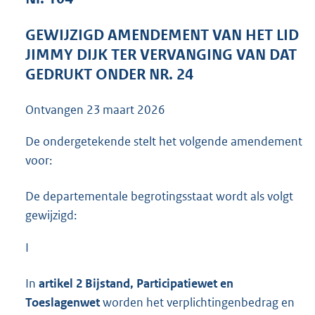
4
0
GEWIJZIGD AMENDEMENT VAN HET LID
K
JIMMY DIJK TER VERVANGING VAN DAT
b
GEDRUKT ONDER NR. 24
Ontvangen
23 maart 2026
De ondergetekende stelt het volgende amendement
voor:
De departementale begrotingsstaat wordt als volgt
gewijzigd:
I
In
artikel 2 Bijstand, Participatiewet en
Toeslagenwet
worden het verplichtingenbedrag en