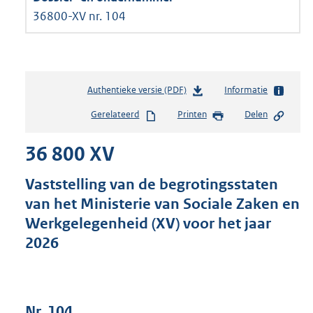
36800-XV nr. 104
Authentieke versie (PDF)
b
Informatie
e
Gerelateerd
Printen
Delen
s
t
36 800 XV
a
n
d
Vaststelling van de begrotingsstaten
s
van het Ministerie van Sociale Zaken en
g
Werkgelegenheid (XV) voor het jaar
r
o
2026
o
t
t
e
Nr. 104
: