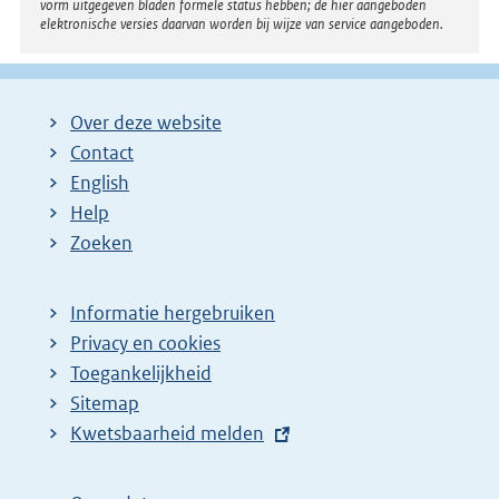
vorm uitgegeven bladen formele status hebben; de hier aangeboden
elektronische versies daarvan worden bij wijze van service aangeboden.
Over deze website
Contact
English
Help
Zoeken
Informatie hergebruiken
Privacy en cookies
Toegankelijkheid
Sitemap
E
Kwetsbaarheid melden
x
t