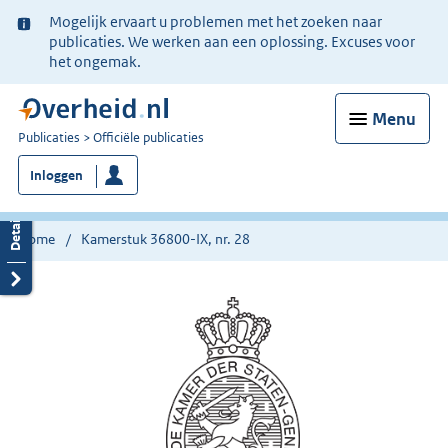
Ter
Mogelijk ervaart u problemen met het zoeken naar
informatie:
publicaties. We werken aan een oplossing. Excuses voor
het ongemak.
Menu
U
Publicaties
Officiële publicaties
bent
Inloggen
nu
hier:
Home
Kamerstuk 36800-IX, nr. 28