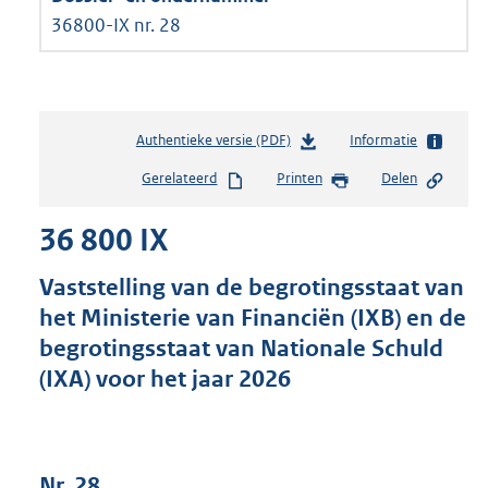
36800-IX nr. 28
Authentieke versie (PDF)
b
Informatie
e
Gerelateerd
Printen
Delen
s
t
36 800 IX
a
n
d
Vaststelling van de begrotingsstaat van
s
het Ministerie van Financiën (IXB) en de
g
begrotingsstaat van Nationale Schuld
r
o
(IXA) voor het jaar 2026
o
t
t
e
Nr. 28
: