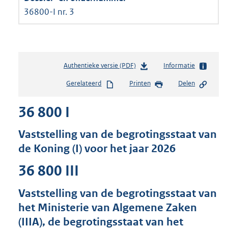
36800-I nr. 3
Authentieke versie (PDF)
b
Informatie
e
Gerelateerd
Printen
Delen
s
t
36 800 I
a
n
d
Vaststelling van de begrotingsstaat van
s
de Koning (I) voor het jaar 2026
g
r
36 800 III
o
o
Vaststelling van de begrotingsstaat van
t
t
het Ministerie van Algemene Zaken
e
(IIIA), de begrotingsstaat van het
: