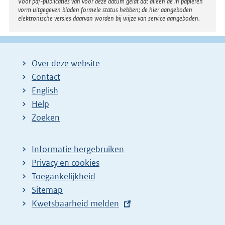
Voor pdf-publicaties van vóór deze datum geldt dat alleen de in papieren
vorm uitgegeven bladen formele status hebben; de hier aangeboden
elektronische versies daarvan worden bij wijze van service aangeboden.
Over deze website
Contact
English
Help
Zoeken
Informatie hergebruiken
Privacy en cookies
Toegankelijkheid
Sitemap
E
Kwetsbaarheid melden
x