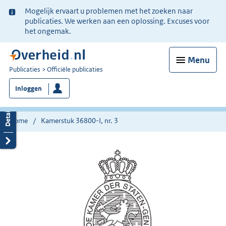
Ter
Mogelijk ervaart u problemen met het zoeken naar
informatie:
publicaties. We werken aan een oplossing. Excuses voor
het ongemak.
Menu
U
Publicaties
Officiële publicaties
bent
Inloggen
nu
hier:
Home
Kamerstuk 36800-I, nr. 3