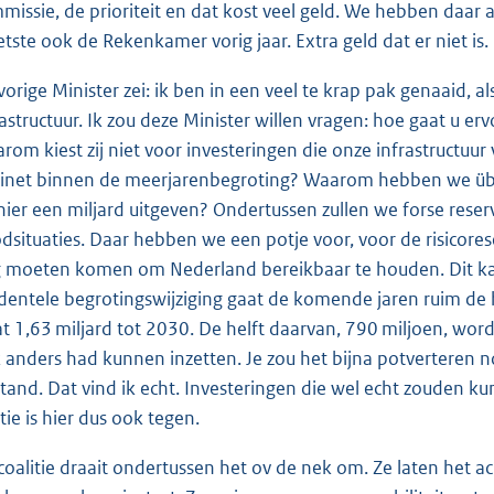
missie, de prioriteit en dat kost veel geld. We hebben daar 
etste ook de Rekenkamer vorig jaar. Extra geld dat er niet is.
vorige Minister zei: ik ben in een veel te krap pak genaaid, al
rastructuur. Ik zou deze Minister willen vragen: hoe gaat u er
rom kiest zij niet voor investeringen die onze infrastructuur
inet binnen de meerjarenbegroting? Waarom hebben we übe
ier een miljard uitgeven? Ondertussen zullen we forse rese
dsituaties. Daar hebben we een potje voor, voor de risicores
 moeten komen om Nederland bereikbaar te houden. Dit kabi
identele begrotingswijziging gaat de komende jaren ruim de h
at 1,63 miljard tot 2030. De helft daarvan, 790 miljoen, wordt
 anders had kunnen inzetten. Je zou het bijna potverteren no
lstand. Dat vind ik echt. Investeringen die wel echt zouden 
tie is hier dus ook tegen.
coalitie draait ondertussen het ov de nek om. Ze laten het a