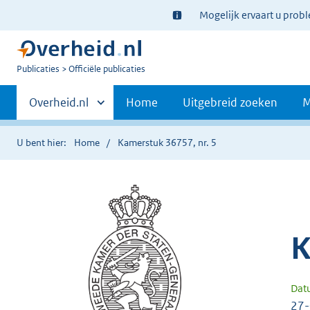
Ter
Mogelijk ervaart u prob
informatie:
U
Publicaties
Officiële publicaties
bent
Primaire
nu
Andere
Overheid.nl
Home
Uitgebreid zoeken
M
hier:
sites
navigatie
binnen
U bent hier:
Home
Kamerstuk 36757, nr. 5
K
Dat
27