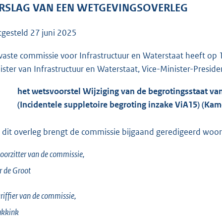
o
RSLAG VAN EEN WETGEVINGSOVERLEG
o
t
tgesteld
27 juni 2025
t
e
vaste commissie voor Infrastructuur en Waterstaat heeft o
:
ister van Infrastructuur en Waterstaat, Vice-Minister-Presiden
6
het wetsvoorstel Wijziging van de begrotingsstaat van
7
(Incidentele suppletoire begroting inzake ViA15) (Ka
K
b
 dit overleg brengt de commissie bijgaand geredigeerd woorde
oorzitter van de commissie,
r de
Groot
riffier van de commissie,
ukkink