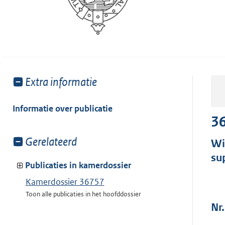
Toon
Extra informatie
meer
van:
Informatie over publicatie
3
Toon
Gerelateerd
Wi
meer
su
van:
Publicaties in kamerdossier
Kamerdossier 36757
Toon alle publicaties in het hoofddossier
Nr.