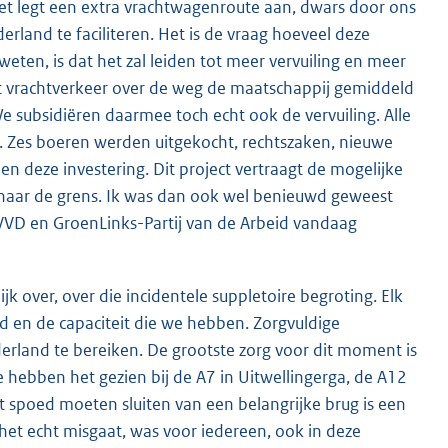
Het legt een extra vrachtwagenroute aan, dwars door ons
land te faciliteren. Het is de vraag hoeveel deze
ten, is dat het zal leiden tot meer vervuiling en meer
 dat vrachtverkeer over de weg de maatschappij gemiddeld
e subsidiëren daarmee toch echt ook de vervuiling. Alle
. Zes boeren werden uitgekocht, rechtszaken, nieuwe
 en deze investering. Dit project vertraagt de mogelijke
s naar de grens. Ik was dan ook wel benieuwd geweest
 VVD en GroenLinks-Partij van de Arbeid vandaag
jk over, over die incidentele suppletoire begroting. Elk
d en de capaciteit die we hebben. Zorgvuldige
land te bereiken. De grootste zorg voor dit moment is
hebben het gezien bij de A7 in Uitwellingerga, de A12
 spoed moeten sluiten van een belangrijke brug is een
et echt misgaat, was voor iedereen, ook in deze