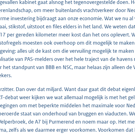
 gevallen kabinet gaat alsnog het tegenovergestelde doen. 
ierenlandschap, om meer buitenlands vrachtverkeer door Neder
rme investering bijdraagt aan onze economie. Wat we nu al we
aai, stikstof, uitstoot en files elders in het land. We weten
,17 per gereden kilometer meer kost dan het ons oplevert. W
kstofregels moesten ook overhoop om dit mogelijk te maken
geving: alles uit de kast om die vervuiling mogelijk te maken
alisatie van PAS-melders over het hele traject van de haven
r het standpunt van BBB en NSC, maar helaas zijn alleen de
ekers.
rzitter. Dan over dat miljard. Want daar gaat dit debat eigenli
T-debat weer kijken we wat allemaal mogelijk is met het gel
egingen om met beperkte middelen het maximale voor Neder
beroerde staat van onderhoud van bruggen en viaducten. We 
 Velperbroek, de A7 bij Purmerend en noem maar op. Het met
ma, zelfs als we daarmee erger voorkomen. Voorkomen dat h