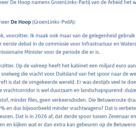
heer De Hoop namens GroenLinks-Partij van de Arbeid het w
heer
De Hoop
(GroenLinks-PvdA):
k, voorzitter. Ik maak ook maar van de gelegenheid gebrui
r eerste debat in de commissie voor Infrastructuur en Wate
issionaire Minister voor de periode die er is.
rzitter. Op de valreep heeft het kabinet een miljard euro aan
 snelweg die vracht voor Duitsland van het spoor naar de w
reft is dat de omgekeerde wereld. Er was destijds veel te d
e vrachtcorridor is wel duurzaam en landschapsparend: du
kstof, minder files, geen verkeersdoden. Die Betuweroute dra
% en dus bijvoorbeeld minder vrachtwagens? Dat is verbeteri
euren. Dat is in 2026 af, dat derde spoor tussen Zevenaar e
en en kijken wat er dan extra kan gebeuren op de Betuwerou