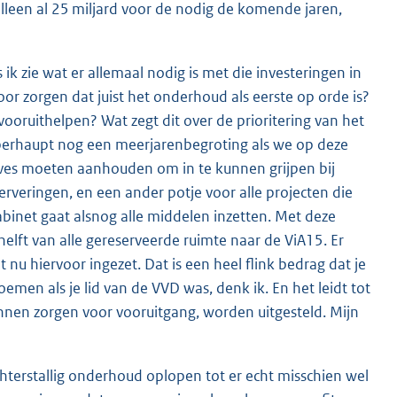
alleen al 25 miljard voor de nodig de komende jaren,
s ik zie wat er allemaal nodig is met die investeringen in
voor zorgen dat juist het onderhoud als eerste op orde is?
 vooruithelpen? Wat zegt dit over de prioritering van het
rhaupt nog een meerjarenbegroting als we op deze
rves moeten aanhouden om in te kunnen grijpen bij
erveringen, en een ander potje voor alle projecten die
net gaat alsnog alle middelen inzetten. Met deze
elft van alle gereserveerde ruimte naar de ViA15. Er
 nu hiervoor ingezet. Dat is een heel flink bedrag dat je
emen als je lid van de VVD was, denk ik. En het leidt tot
kunnen zorgen voor vooruitgang, worden uitgesteld. Mijn
chterstallig onderhoud oplopen tot er echt misschien wel