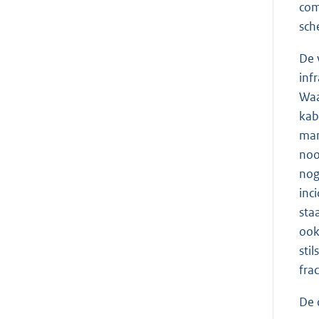
com
sch
De 
inf
Waa
kab
man
noo
nog
inc
sta
ook
sti
frac
De 