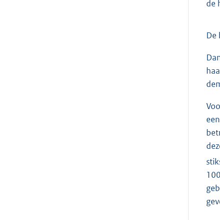
de 
De 
Dan
haa
dem
Voo
een
bet
dez
sti
100
geb
gev