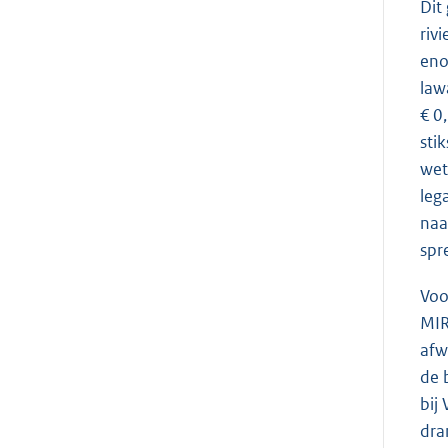
Dit
riv
eno
law
€ 0
sti
wet
leg
naa
spr
Voo
MIR
afw
de 
bij
dra