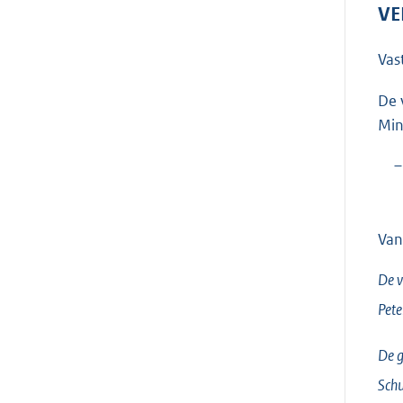
VE
Vas
De 
Min
–
Van
De v
Pete
De g
Sch