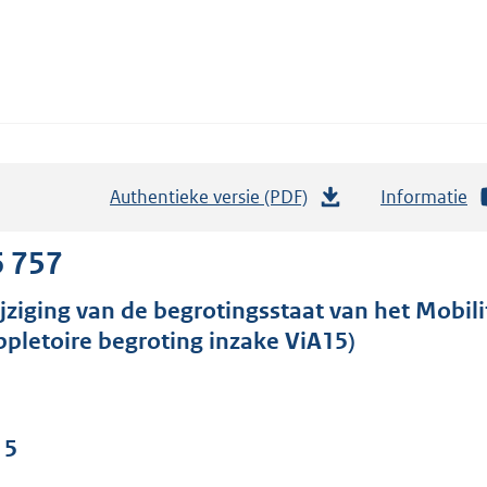
Authentieke versie (PDF)
b
Informatie
e
s
6 757
t
jziging van de begrotingsstaat van het Mobilit
a
ppletoire begroting inzake ViA15)
n
d
s
g
 5
r