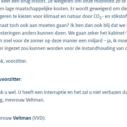
 keer een brug instort. Ze weigeren om onze mobiliteit zo t
en lage maatschappelijke kosten. Er wordt geweigerd om die k
geren te kiezen voor klimaat en natuur door CO
- en stikst
2
maat toch ook aan moeten gaan? Ik ben dan ook blij dat we s
esteringen anders kunnen doen. We gaan zeker het kabinet-W
n snel voor de zomer op deze manier een miljard – ja, ik moe
er ingezet zou kunnen worden voor de instandhouding van on
k, voorzitter.
voorzitter
:
k u wel. U heeft een interruptie en het zal u niet verbazen
g, mevrouw Veltman.
vrouw
Veltman
(VVD):