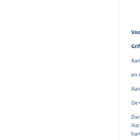
Voo
Gri
Aan
en 
Aan
De
Dam
Har
har