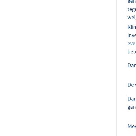
een
teg
wei
Kli
inv
eve
bet
Dan
De
Dan
gan
Me