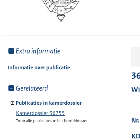
Toon
Extra informatie
meer
van:
Informatie over publicatie
3
Toon
Gerelateerd
Wi
meer
van:
Publicaties in kamerdossier
Kamerdossier 36755
Nr.
Toon alle publicaties in het hoofddossier
KO