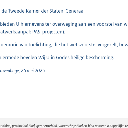
o
o
 de Tweede Kamer der Staten-Generaal
t
 bieden U hiernevens ter overweging aan een voorstel van 
t
atwerkaanpak PAS-projecten).
e
:
memorie van toelichting, die het wetsvoorstel vergezelt, be
3
5
hiermede bevelen Wij U in Godes heilige bescherming.
K
b
Gravenhage, 26 mei 2025
atenblad, provinciaal blad, gemeenteblad, waterschapsblad en blad gemeenschappelijke 