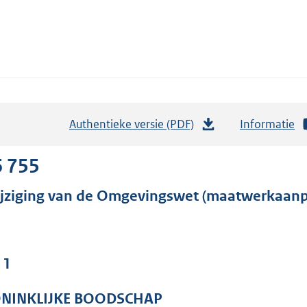
Authentieke versie (PDF)
b
Informatie
e
s
6 755
t
jziging van de Omgevingswet (maatwerkaanp
a
n
d
s
 1
g
r
NINKLIJKE BOODSCHAP