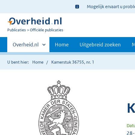
Ter
Mogelijk ervaart u prob
informatie:
U
Publicaties
Officiële publicaties
bent
Primaire
nu
Andere
Overheid.nl
Home
Uitgebreid zoeken
M
hier:
sites
navigatie
binnen
U bent hier:
Home
Kamerstuk 36755, nr. 1
K
Dat
28