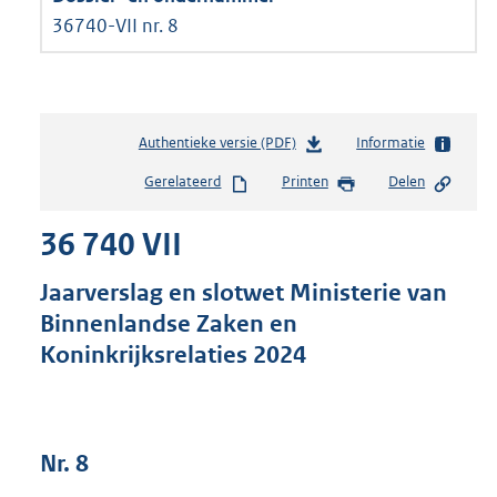
36740-VII nr. 8
Authentieke versie (PDF)
b
Informatie
e
Gerelateerd
Printen
Delen
s
t
36 740 VII
a
n
d
Jaarverslag en slotwet Ministerie van
s
Binnenlandse Zaken en
g
Koninkrijksrelaties 2024
r
o
o
t
t
Nr. 8
e
: