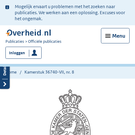
Ter
Mogelijk ervaart u problemen met het zoeken naar
informatie:
publicaties. We werken aan een oplossing. Excuses voor
het ongemak.
Menu
U
Publicaties
Officiële publicaties
bent
Inloggen
nu
hier:
Home
Kamerstuk 36740-VII, nr. 8