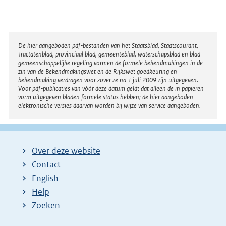
r
n
e
l
Disclaimer
De hier aangeboden pdf-bestanden van het Staatsblad, Staatscourant,
Tractatenblad, provinciaal blad, gemeenteblad, waterschapsblad en blad
i
gemeenschappelijke regeling vormen de formele bekendmakingen in de
n
zin van de Bekendmakingswet en de Rijkswet goedkeuring en
bekendmaking verdragen voor zover ze na 1 juli 2009 zijn uitgegeven.
k
Voor pdf-publicaties van vóór deze datum geldt dat alleen de in papieren
:
vorm uitgegeven bladen formele status hebben; de hier aangeboden
elektronische versies daarvan worden bij wijze van service aangeboden.
Over deze website
Contact
English
Help
Zoeken