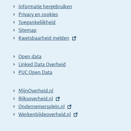
Informatie hergebruiken
Privacy en cookies
Toegankelijkheid
Sitemap
E
Kwetsbaarheid melden
x
t
Open data
e
Linked Data Overheid
r
PUC Open Data
n
e
MijnOverheid.nl
l
E
Rijksoverheid.nl
i
x
E
Ondernemersplein.nl
n
t
x
E
Werkenbijdeoverheid.nl
k
e
t
x
:
r
e
t