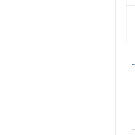
=
–
–
–