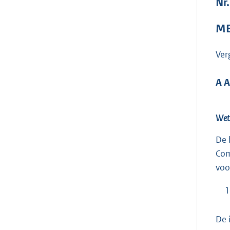
Nr.
ME
Ver
A 
Wets
De 
Com
voo
1
De 