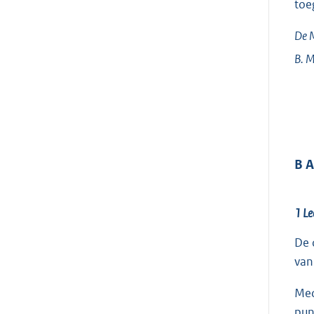
toe
De M
B. M
B 
1 Le
De 
van
Med
pun