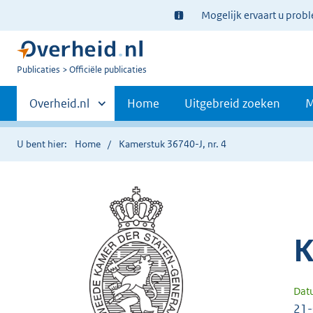
Ter
Mogelijk ervaart u prob
informatie:
U
Publicaties
Officiële publicaties
bent
Primaire
nu
Andere
Overheid.nl
Home
Uitgebreid zoeken
M
hier:
sites
navigatie
binnen
U bent hier:
Home
Kamerstuk 36740-J, nr. 4
K
Dat
21