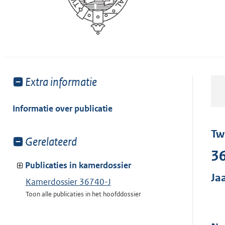
Toon
Extra informatie
meer
van:
Informatie over publicatie
Tw
Toon
Gerelateerd
meer
36
van:
Publicaties in kamerdossier
Ja
Kamerdossier 36740-J
Toon alle publicaties in het hoofddossier