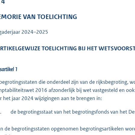
 4
o
o
MORIE VAN TOELICHTING
t
t
gaderjaar 2024–2025
e
:
ARTIKELGEWIJZE TOELICHTING BIJ HET WETSVOORS
5
,
8
artikel 1
M
begrotingsstaten die onderdeel zijn van de rijksbegroting, wo
b
ptabiliteitswet 2016 afzonderlijk bij wet vastgesteld en oo
r het jaar 2024 wijzigingen aan te brengen in:
.
de begrotingsstaat van het begrotingsfonds van het De
in de begrotingsstaten opgenomen begrotingsartikelen word