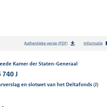
Authentieke versie (PDF)
b
Informatie
e
s
t
eede Kamer der Staten-Generaal
a
 740 J
n
d
arverslag en slotwet van het Deltafonds (J)
s
g
r