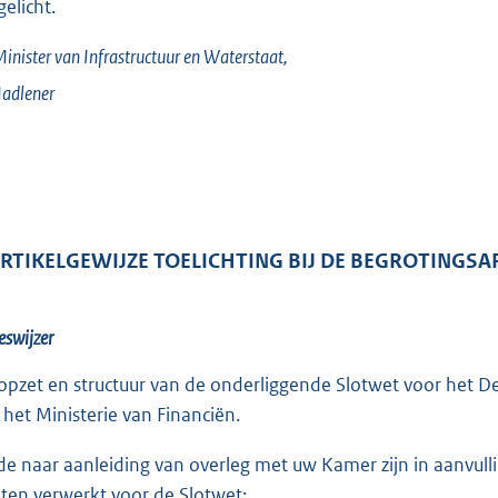
gelicht.
inister van Infrastructuur en Waterstaat,
adlener
ARTIKELGEWIJZE TOELICHTING BIJ DE BEGROTINGSA
eswijzer
opzet en structuur van de onderliggende Slotwet voor het De
 het Ministerie van Financiën.
e naar aanleiding van overleg met uw Kamer zijn in aanvull
ten verwerkt voor de Slotwet: