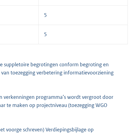
5
5
de suppletoire begrotingen conform begroting en
g van toezegging verbetering informatievoorziening
 en verkenningen programma’s wordt vergroot door
tbaar te maken op projectniveau (toezegging WGO
et voorge schreven) Verdiepingsbijlage op