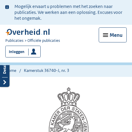
Ter
Mogelijk ervaart u problemen met het zoeken naar
informatie:
publicaties. We werken aan een oplossing. Excuses voor
het ongemak.
Menu
U
Publicaties
Officiële publicaties
bent
Inloggen
nu
hier:
Home
Kamerstuk 36740-J, nr. 3