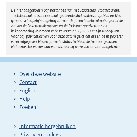
Disclaimer
De hier aangeboden pdf-bestanden van het Staatsblad, Staatscourant,
Tractatenblad, provinciaal blad, gemeenteblad, waterschapsblad en blad
gemeenschappelijke regeling vormen de formele bekendmakingen in de
zin van de Bekendmakingswet en de Rijkswet goedkeuring en
bekendmaking verdragen voor zover ze na 1 juli 2009 zijn uitgegeven.
Voor pdf-publicaties van vóór deze datum geldt dat alleen de in papieren
vorm uitgegeven bladen formele status hebben; de hier aangeboden
elektronische versies daarvan worden bij wijze van service aangeboden.
Over deze website
Contact
English
Help
Zoeken
Informatie hergebruiken
Privacy en cookies