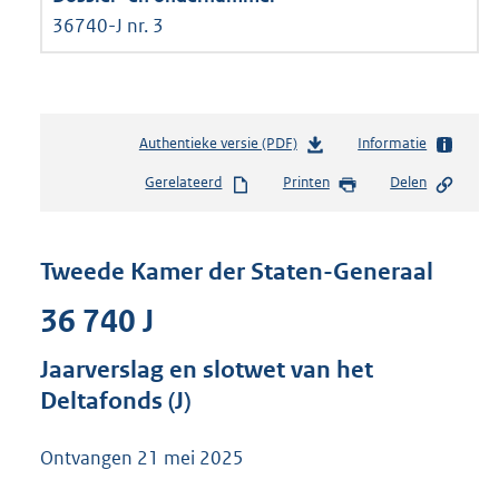
36740-J nr. 3
Authentieke versie (PDF)
b
Informatie
e
Gerelateerd
Printen
Delen
s
t
a
n
Tweede Kamer der Staten-Generaal
d
s
36 740 J
g
r
Jaarverslag en slotwet van het
o
Deltafonds (J)
o
t
t
Ontvangen
21 mei 2025
e
: