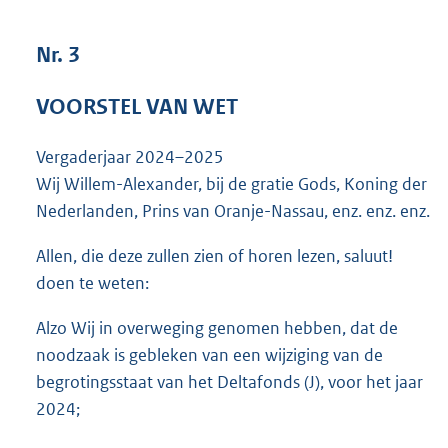
7
8
Nr. 3
6
K
b
VOORSTEL VAN WET
Vergaderjaar 2024–2025
Wij Willem-Alexander, bij de gratie Gods, Koning der
Nederlanden, Prins van Oranje-Nassau, enz. enz. enz.
Allen, die deze zullen zien of horen lezen, saluut!
doen te weten:
Alzo Wij in overweging genomen hebben, dat de
noodzaak is gebleken van een wijziging van de
begrotingsstaat van het Deltafonds (J), voor het jaar
2024;