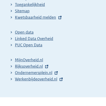
Toegankelijkheid
Sitemap
E
Kwetsbaarheid melden
x
t
Open data
e
Linked Data Overheid
r
PUC Open Data
n
e
MijnOverheid.nl
l
E
Rijksoverheid.nl
i
x
E
Ondernemersplein.nl
n
t
x
E
Werkenbijdeoverheid.nl
k
e
t
x
:
r
e
t
n
r
e
e
n
r